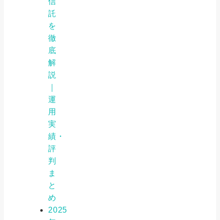
信
託
を
徹
底
解
説
｜
運
用
実
績・
評
判
ま
と
め
2025