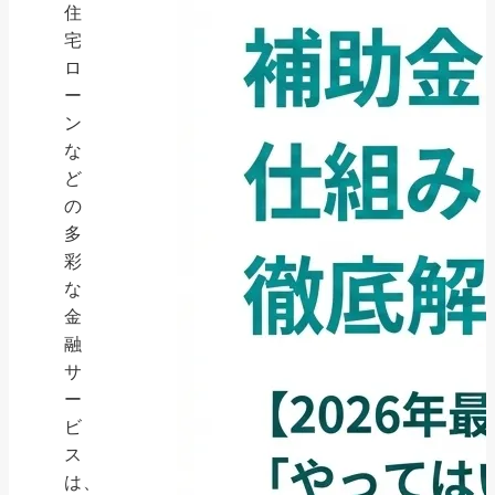
住
宅
ロ
ー
ン
な
ど
の
多
彩
な
金
融
サ
ー
ビ
ス
は、