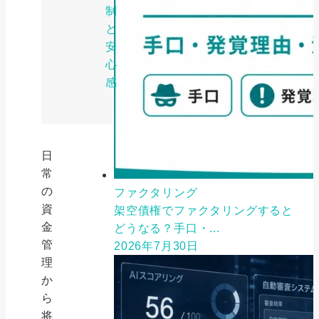
制
と
安
心
感
日
常
の
ファクタリング
資
架空債権でファクタリングすると
金
どうなる？手口・...
管
2026年7月30日
理
か
ら
将