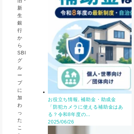
旧・
新
生
銀
行
か
ら
SBI
グ
ル
ー
プ
に
加
お役立ち情報, 補助金・助成金
わ
「防犯カメラに使える補助金はあ
っ
る？令和8年度の...
た
2025/06/26
こ