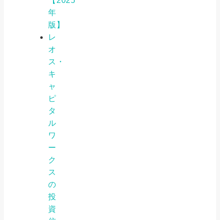
【2025
年
版】
レ
オ
ス・
キ
ャ
ピ
タ
ル
ワ
ー
ク
ス
の
投
資