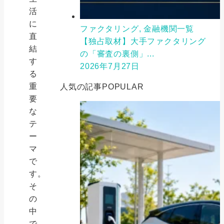
活
に
ファクタリング, 金融機関一覧
直
【独占取材】大手ファクタリング
結
の「審査の裏側」...
す
2026年7月27日
る
重
人気の記事
POPULAR
要
な
テ
ー
マ
で
す。
そ
の
中
で