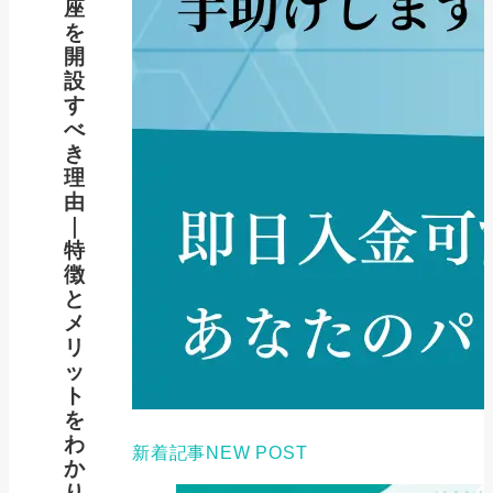
座
を
開
設
す
べ
き
理
由
｜
特
徴
と
メ
リ
ッ
ト
を
わ
新着記事
NEW POST
か
り