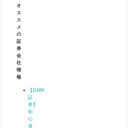
オ
ス
ス
メ
の
証
券
会
社
情
報
【DMM
証
券】
初
心
者