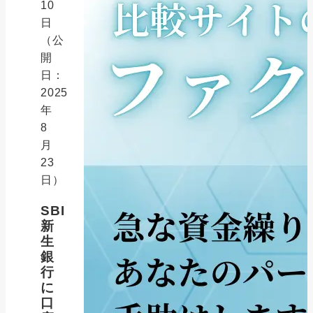
10
日
（公
開
日：
2025
年
8
月
23
日）
SBI
新
生
銀
行
に
口