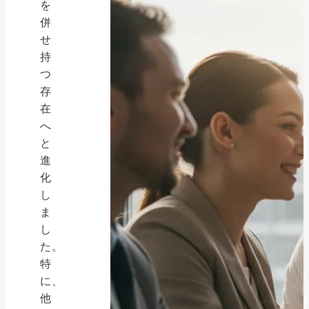
を
併
せ
持
つ
存
在
へ
と
進
化
し
ま
し
た。
特
に、
他