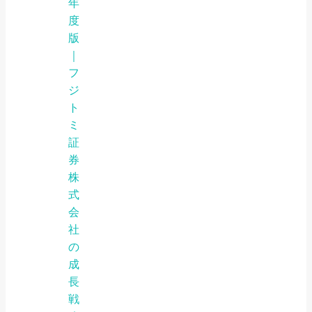
年
度
版
｜
フ
ジ
ト
ミ
証
券
株
式
会
社
の
成
長
戦