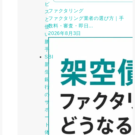
ビ
ファクタリング
ス
ファクタリング業者の選び方｜手
と
数料・審査・即日...
使
2026年8月3日
い
勝
手
SBI
新
生
銀
行
の
サ
ポ
ー
ト
体