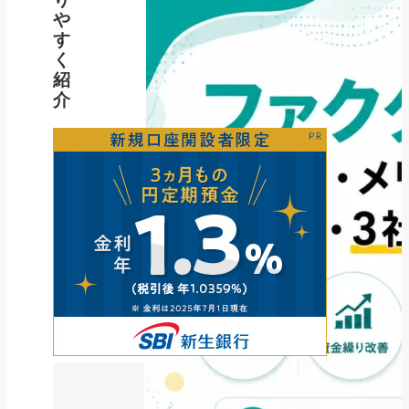
や
す
く
紹
介