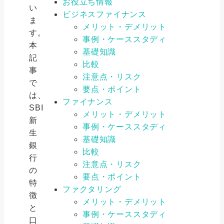
お役立ち情報
い
ビジネスファイナンス
ま
メリット・デメリット
す。
事例・ケーススタディ
本
基礎知識
記
比較
事
注意点・リスク
で
要点・ポイント
は、
ファイナンス
SBI
メリット・デメリット
新
事例・ケーススタディ
生
基礎知識
銀
比較
行
注意点・リスク
の
要点・ポイント
特
ファクタリング
徴
メリット・デメリット
と
事例・ケーススタディ
口