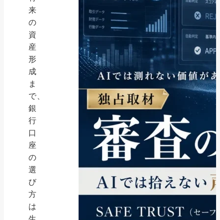
来
の
資
産
形
成
ま
で、
銀
行
口
座
の
選
び
方
は
生