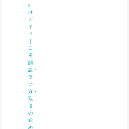
向
け
ガ
イ
ド
｜
口
座
開
設・
使
い
方・
取
引
の
始
め