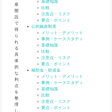
基礎知識
座
比較
開
注意点・リスク
設
要点・ポイント
で
公的融資制度
得
メリット・デメリット
ら
事例・ケーススタディ
れ
基礎知識
る
比較
具
注意点・リスク
体
要点・ポイント
的
補助金・助成金
な
メリット・デメリット
利
事例・ケーススタディ
点
基礎知識
を
比較
整
注意点・リスク
理
要点・ポイント
し、