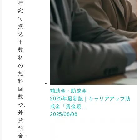
行
宛
て
振
込
手
数
料
の
無
料
回
補助金・助成金
数
2025年最新版｜キャリアアップ助
や、
成金「賃金規...
外
2025/08/06
貨
預
金・