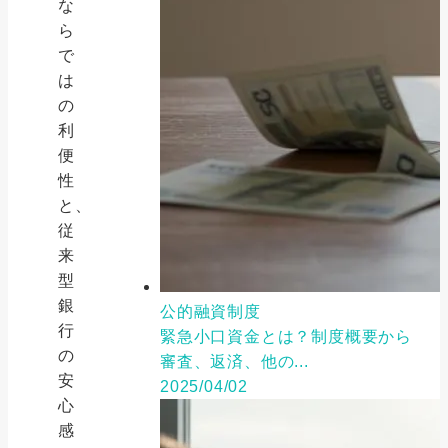
な
ら
で
は
の
利
便
性
と、
従
来
型
銀
公的融資制度
行
緊急小口資金とは？制度概要から
の
審査、返済、他の...
安
2025/04/02
心
感