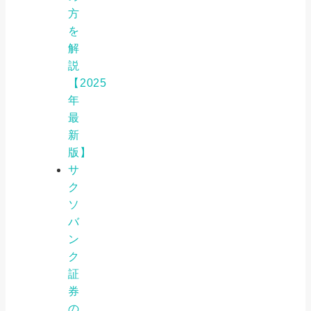
方
を
解
説
【2025
年
最
新
版】
サ
ク
ソ
バ
ン
ク
証
券
の