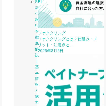
SBI
新
生
銀
行
を
ファクタリング
徹
ファクタリングとは？仕組み・メ
底
リット・注意点と...
解
2026年8月6日
説
｜
基
本
情
報
と
魅
力