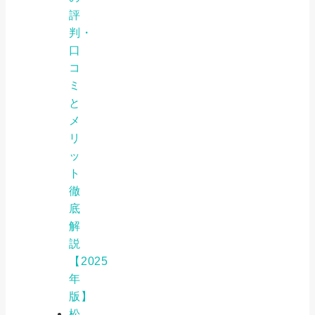
評
判・
口
コ
ミ
と
メ
リ
ッ
ト
徹
底
解
説
【2025
年
版】
松