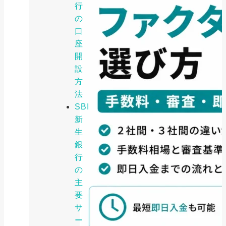
行
の
口
座
開
設
方
法
SBI
新
生
銀
行
の
主
要
サ
ー