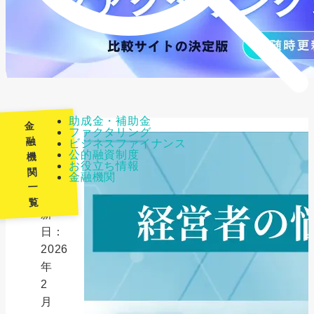
助成金・補助金
金
ファクタリング
融
ビジネスファイナンス
公的融資制度
機
最
お役立ち情報
関
金融機関
終
一
更
覧
新
日：
2026
年
2
月