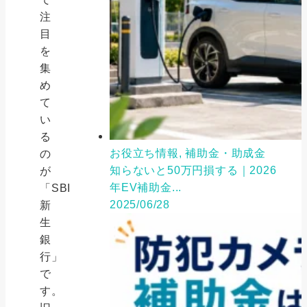
注
目
を
集
め
て
い
る
お役立ち情報, 補助金・助成金
の
知らないと50万円損する｜2026
が
年EV補助金...
「SBI
2025/06/28
新
生
銀
行」
で
す。