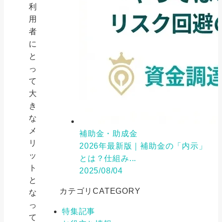
利
用
者
に
と
っ
て
大
き
な
メ
補助金・助成金
リ
2026年最新版｜補助金の「内示」
ッ
とは？仕組み...
ト
2025/08/04
と
カテゴリ
CATEGORY
な
っ
特集記事
て