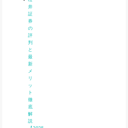
井
証
券
の
評
判
と
最
新
メ
リ
ッ
ト
徹
底
解
説