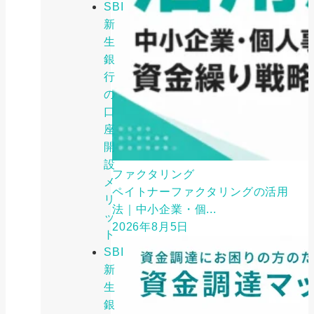
SBI
新
生
銀
行
の
口
座
開
設
ファクタリング
メ
ペイトナーファクタリングの活用
リ
法｜中小企業・個...
ッ
2026年8月5日
ト
SBI
新
生
銀