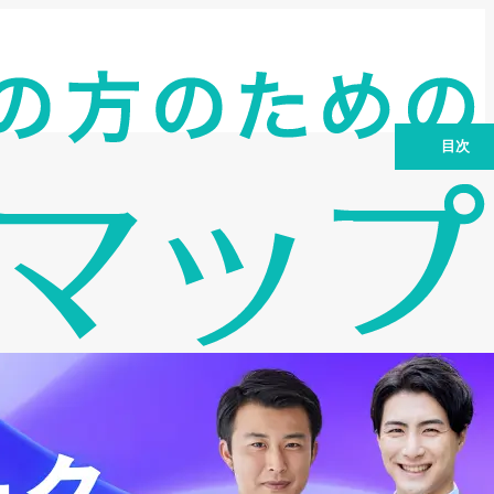
目次
Nexus Cardデポジット型クレジットカ
ードの基本情報
Nexus Cardのメリット
Nexus Cardのデメリットと注意点｜利
用前に知っておきたいポイント
Nexus Cardの申込条件・審査基準・申
込方法
Nexus Cardを安全・便利に使うための
ポイント
Nexus Cardがおすすめな人
よくある質問（FAQ）
まとめ