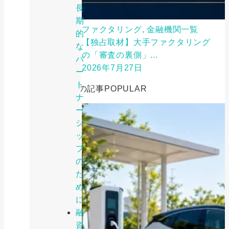
長
期
ファクタリング, 金融機関一覧
的
【独占取材】大手ファクタリング
な
の「審査の裏側」...
パ
2026年7月27日
ー
ト
人気の記事
POPULAR
ナ
ー
シ
ッ
プ
の
た
め
に
融
資