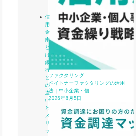
信
用
金
庫
と
は？
銀
行
ファクタリング
と
ペイトナーファクタリングの活用
の
法｜中小企業・個...
違
2026年8月5日
い
と
メ
リ
ッ