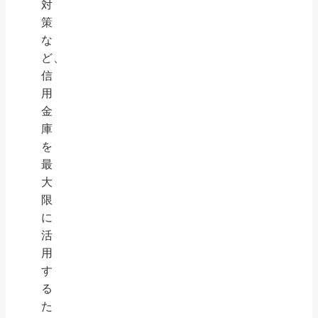
対
策
な
ど、
信
用
金
庫
を
最
大
限
に
活
用
す
る
た