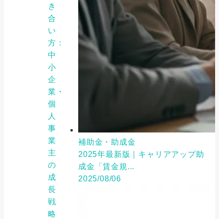
き
合
い
方：
中
小
企
業・
個
人
事
業
補助金・助成金
主
2025年最新版｜キャリアアップ助
の
成金「賃金規...
成
2025/08/06
長
戦
略