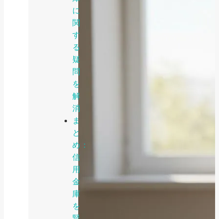
に
関
す
る
疑
問
を
解
消
ま
と
め：
信
用
金
庫
を
賢