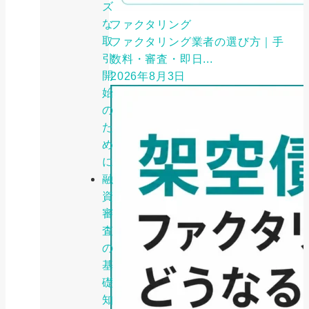
ズ
な
ファクタリング
取
ファクタリング業者の選び方｜手
引
数料・審査・即日...
開
2026年8月3日
始
の
た
め
に
融
資
審
査
の
基
礎
知