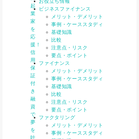
お役立ち情報
起
ビジネスファイナンス
業
メリット・デメリット
家
事例・ケーススタディ
を
基礎知識
応
比較
援！
注意点・リスク
信
要点・ポイント
用
ファイナンス
保
メリット・デメリット
証
事例・ケーススタディ
付
基礎知識
き
比較
融
注意点・リスク
資
要点・ポイント
で
ファクタリング
夢
メリット・デメリット
を
事例・ケーススタディ
叶