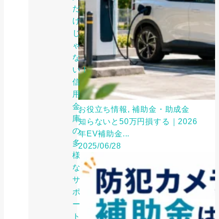
だ
け
じ
ゃ
な
い！
信
用
金
お役立ち情報, 補助金・助成金
庫
知らないと50万円損する｜2026
の
年EV補助金...
多
2025/06/28
様
な
サ
ポ
ー
ト