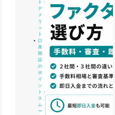
ト・
デ
メ
リ
ッ
ト
口
座
開
設
の
ポ
イ
ン
ト：
ス
ム
ー