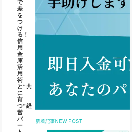
で
差
を
つ
け
る！
信
用
金
庫
活
用
術
と“共
に
育
つ”経
営
パ
新着記事
NEW POST
ー
ト