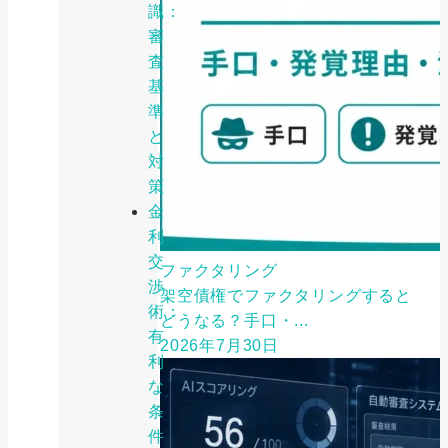
識：
審
査
基
準
と
対
策
金
利
交
ファクタリング
渉
架空債権でファクタリングすると
術：
どうなる？手口・...
有
2026年7月30日
利
な
条
件