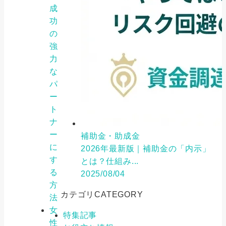
成
功
の
強
力
な
パ
ー
ト
ナ
ー
補助金・助成金
に
2026年最新版｜補助金の「内示」
す
とは？仕組み...
る
2025/08/04
方
カテゴリ
CATEGORY
法
女
特集記事
性