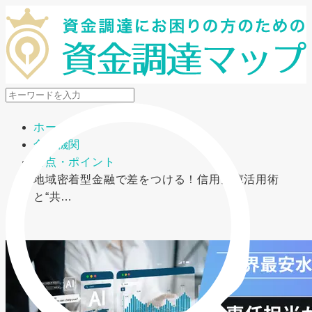
メニューを開閉
ホーム
金融機関
要点・ポイント
地域密着型金融で差をつける！信用金庫活用術
と“共…