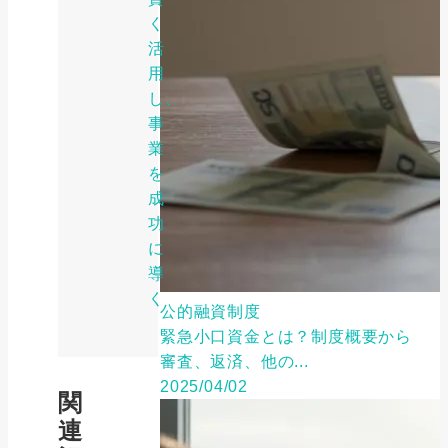
く
活
用
し、
事
業
を
成
功
に
導
く
公的融資制度
緊急小口資金とは？制度概要から
審査、返済、他の...
2025/04/02
関
連