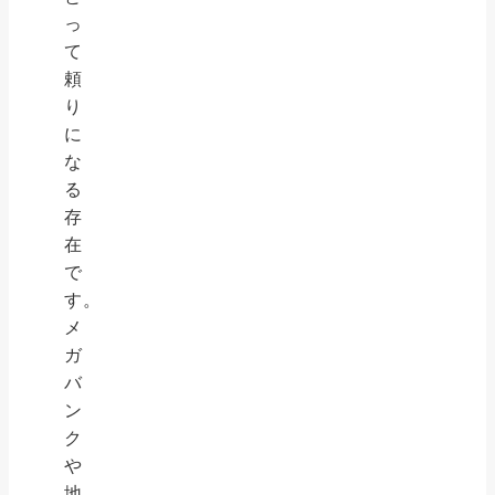
っ
て
頼
り
に
な
る
存
在
で
す。
メ
ガ
バ
ン
ク
や
地