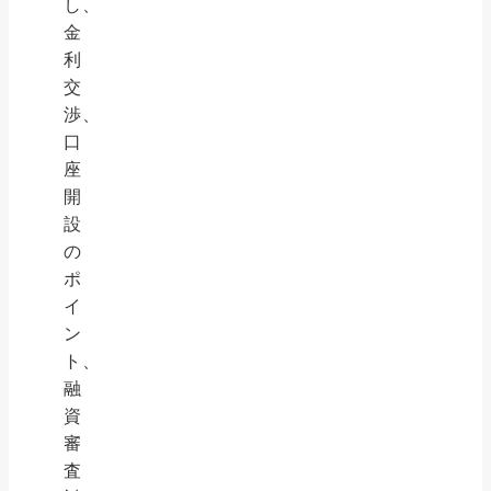
し、
金
利
交
渉、
口
座
開
設
の
ポ
イ
ン
ト、
融
資
審
査