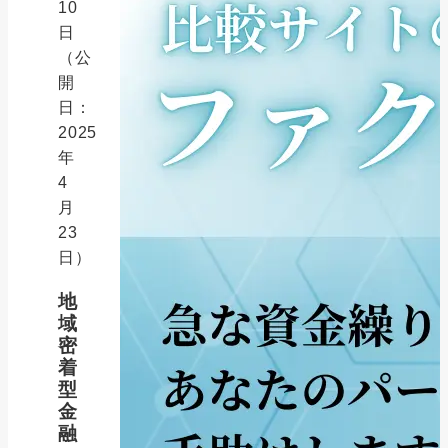
10
日
（公
開
日：
2025
年
4
月
23
日）
地
域
密
着
型
金
融