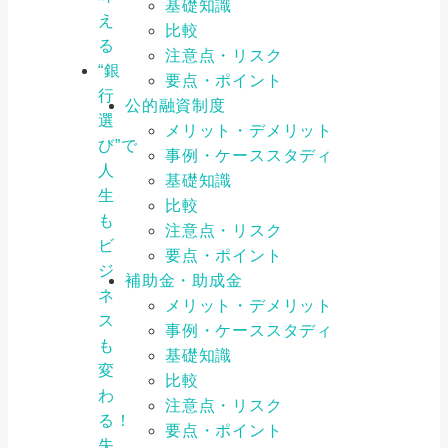
基礎知識
え
比較
る
注意点・リスク
“銀
要点・ポイント
行
公的融資制度
選
メリット・デメリット
び”で
事例・ケーススタディ
人
基礎知識
生
比較
も
注意点・リスク
ビ
要点・ポイント
ジ
補助金・助成金
ネ
メリット・デメリット
ス
事例・ケーススタディ
も
基礎知識
変
比較
わ
注意点・リスク
る！
要点・ポイント
失