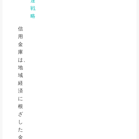
達
戦
略
信
用
金
庫
は、
地
域
経
済
に
根
ざ
し
た
金