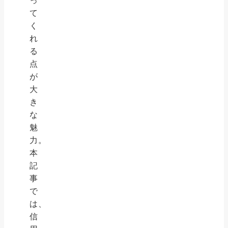
っ
て
く
れ
る
点
が
大
き
な
魅
力。
本
記
事
で
は、
信