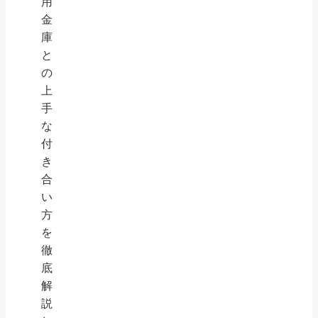
用
金
庫
と
の
上
手
な
付
き
合
い
方
を
徹
底
解
説