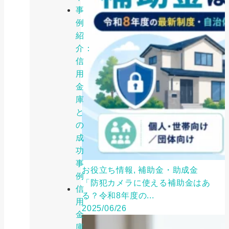
事
例
紹
介：
信
用
金
庫
と
の
成
功
事
お役立ち情報, 補助金・助成金
例
「防犯カメラに使える補助金はあ
信
る？令和8年度の...
用
2025/06/26
金
庫