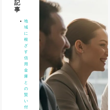
記
事
地
域
に
根
ざ
す
信
用
金
庫
と
の
賢
い
付