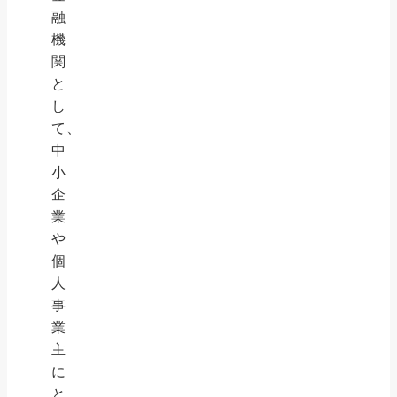
融
機
関
と
し
て、
中
小
企
業
や
個
人
事
業
主
に
と