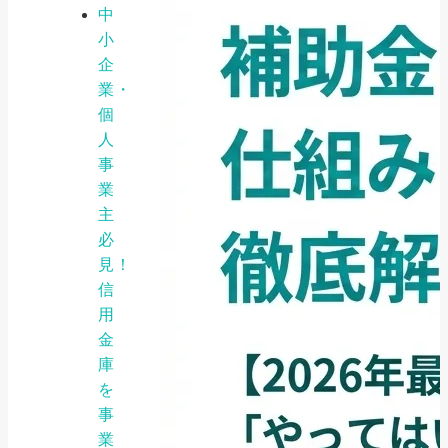
中
小
企
業・
個
人
事
業
主
必
見！
信
用
金
庫
を
事
業