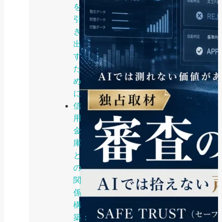
を
引
き
出
す
た
め
に
信
用
金
庫
と
の
関
係
構
築：