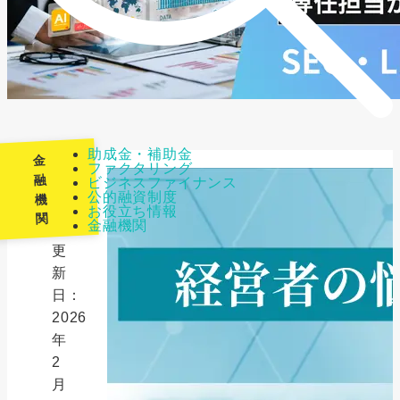
助成金・補助金
金
ファクタリング
融
ビジネスファイナンス
公的融資制度
機
最
お役立ち情報
関
金融機関
終
更
新
日：
2026
年
2
月