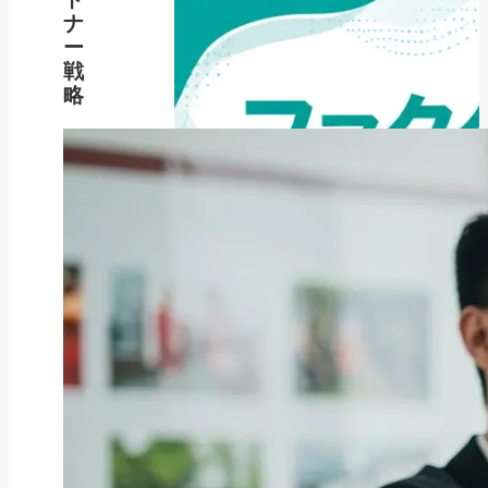
ナ
ー
戦
略