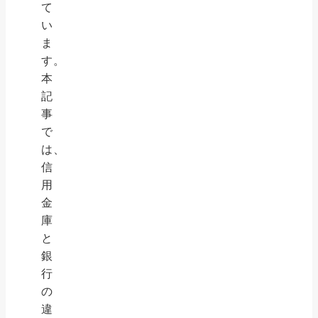
て
い
ま
す。
本
記
事
で
は、
信
用
金
庫
と
銀
行
の
違