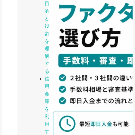
目
的
と
役
割
を
理
解
す
る
信
用
金
庫
を
利
用
す