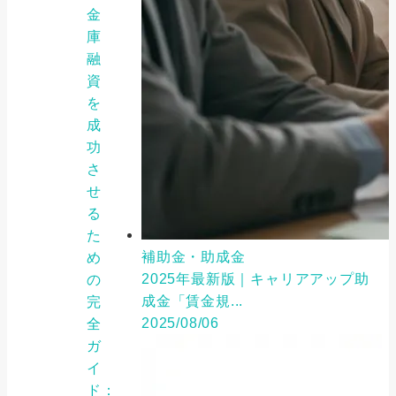
金
庫
融
資
を
成
功
さ
せ
る
た
補助金・助成金
め
2025年最新版｜キャリアアップ助
の
成金「賃金規...
完
2025/08/06
全
ガ
イ
ド：