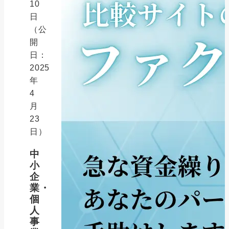
10
日
（公
開
日：
2025
年
4
月
23
日）
中
小
企
業・
個
人
事