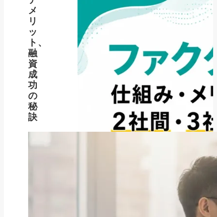
メ
リ
ッ
ト、
融
資
成
功
の
秘
訣