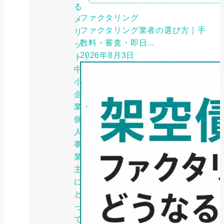
る
ファクタリング
メ
ファクタリング業者の選び方｜手
リ
数料・審査・即日...
ッ
2026年8月3日
ト：
中
小
企
業・
個
人
事
業
主
に
と
っ
て