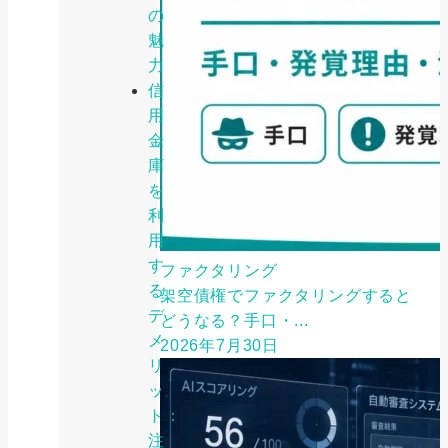
の
魅
力
信
用
金
庫
を
利
用
す
ファクタリング
る
架空債権でファクタリングすると
デ
どうなる？手口・...
メ
2026年7月30日
リ
ッ
ト：
注