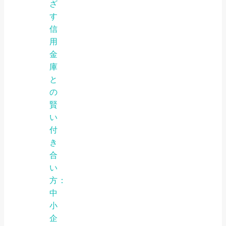
ざ
す
信
用
金
庫
と
の
賢
い
付
き
合
い
方：
中
小
企