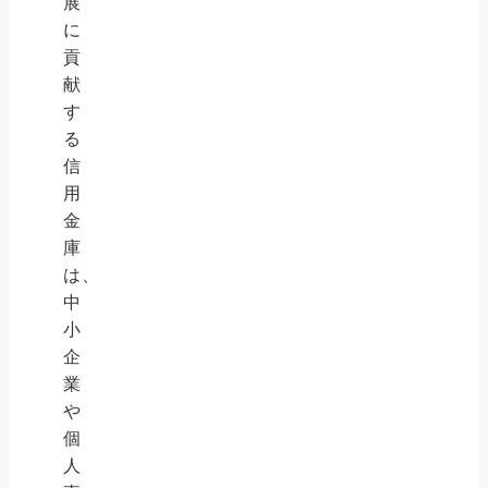
展
に
貢
献
す
る
信
用
金
庫
は、
中
小
企
業
や
個
人