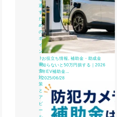
通
す
た
め
の
ポ
イ
ン
ト：
お役立ち情報, 補助金・助成金
審
知らないと50万円損する｜2026
査
年EV補助金...
対
2025/06/28
策
と
ア
ピ
ー
ル