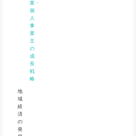
業・
個
人
事
業
主
の
成
長
戦
略
地
域
経
済
の
発