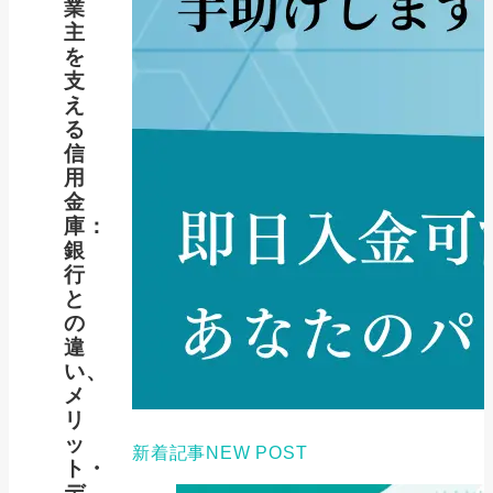
業
主
を
支
え
る
信
用
金
庫：
銀
行
と
の
違
い、
メ
リ
ッ
新着記事
NEW POST
ト・
デ