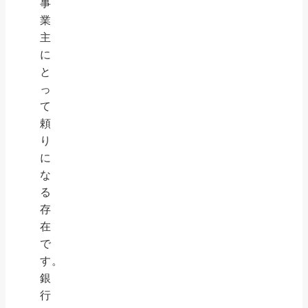
事
業
主
に
と
っ
て
頼
り
に
な
る
存
在
で
す。
銀
行