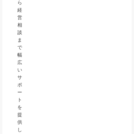
ら
経
営
相
談
ま
で
幅
広
い
サ
ポ
ー
ト
を
提
供
し