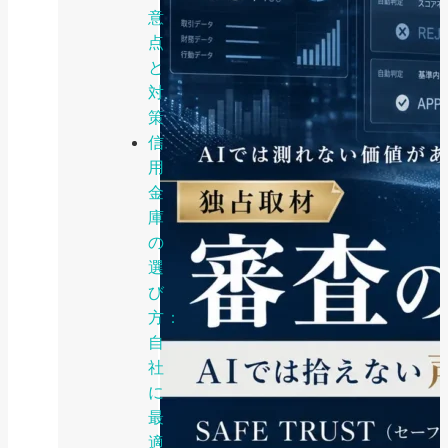
意
点
と
対
策
信
用
金
庫
の
選
び
方：
自
社
に
最
適