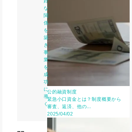
好
な
関
係
を
築
き、
事
業
を
成
功
に
公的融資制度
導
緊急小口資金とは？制度概要から
く
審査、返済、他の...
2025/04/02