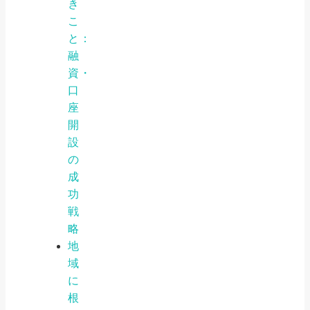
き
こ
と：
融
資・
口
座
開
設
の
成
功
戦
略
地
域
に
根