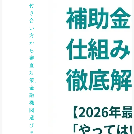
付
き
合
い
方
か
ら
審
査
対
策、
金
融
機
関
選
び
ま