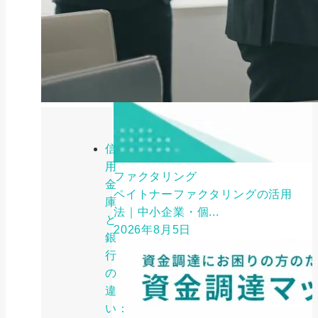
信
用
ファクタリング
金
ペイトナーファクタリングの活用
庫
法｜中小企業・個...
と
2026年8月5日
銀
行
の
違
い：