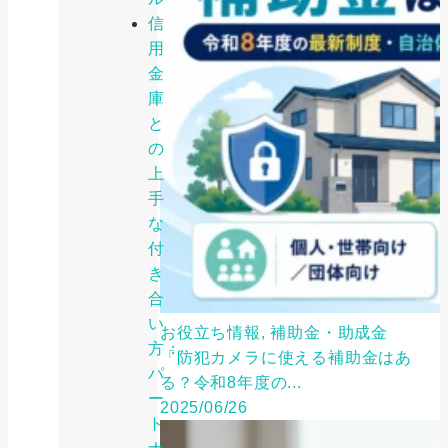
信
用
金
庫
と
の
上
手
な
付
き
合
い
お役立ち情報, 補助金・助成金
方：
「防犯カメラに使える補助金はあ
パ
る？令和8年度の...
ー
2025/06/26
ト