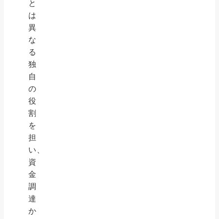
と
は
異
な
る
独
自
の
役
割
を
担
い、
資
金
調
達
か