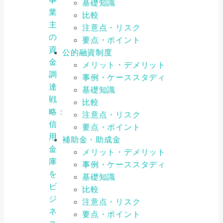
基礎知識
業
比較
主
注意点・リスク
の
要点・ポイント
資
公的融資制度
金
メリット・デメリット
調
事例・ケーススタディ
達
基礎知識
戦
比較
略：
注意点・リスク
信
要点・ポイント
用
補助金・助成金
金
メリット・デメリット
庫
事例・ケーススタディ
を
基礎知識
ビ
比較
ジ
注意点・リスク
ネ
要点・ポイント