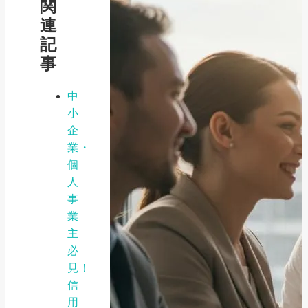
関
連
記
事
中
小
企
業・
個
人
事
業
主
必
見！
信
用