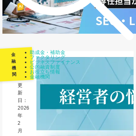
助成金・補助金
金
ファクタリング
融
ビジネスファイナンス
公的融資制度
機
最
お役立ち情報
関
金融機関
終
更
新
日：
2026
年
2
月