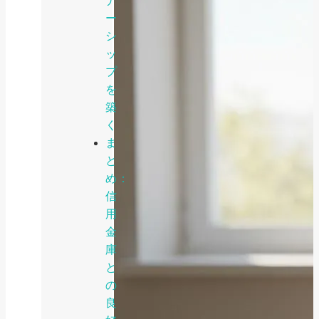
ナ
ー
シ
ッ
プ
を
築
く
ま
と
め：
信
用
金
庫
と
の
良