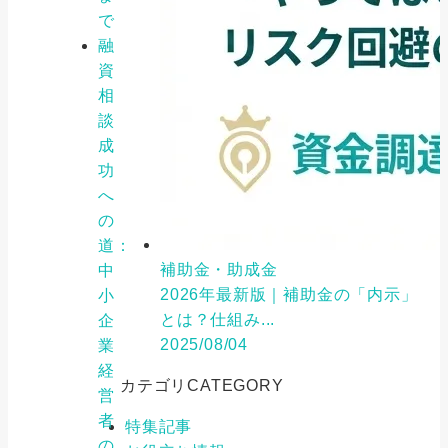
で
融
資
相
談
成
功
へ
の
道：
補助金・助成金
中
2026年最新版｜補助金の「内示」
小
とは？仕組み...
企
2025/08/04
業
経
カテゴリ
CATEGORY
営
者
特集記事
の