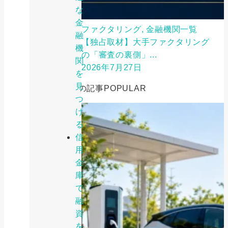
な
金
ファクタリング, 金融機関一覧
融
【独占取材】大手ファクタリング
機
の「審査の裏側」...
関
2026年7月27日
を
見
人気の記事
POPULAR
つ
け
る
信
用
金
庫
で
融
資
を