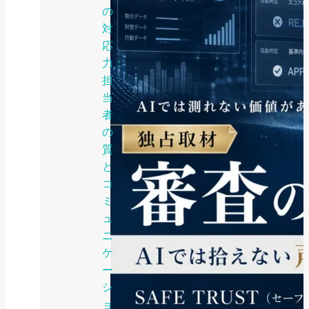
の
対
応
力：
担
当
者
の
質
と
コ
ミ
ュ
ニ
ケ
ー
シ
ョ