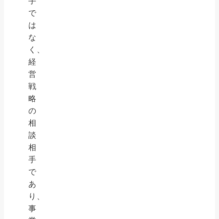
手
で
は
な
く、
経
営
戦
略
の
相
談
相
手
で
あ
り、
事