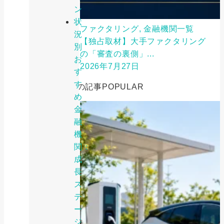
ン
状
ファクタリング, 金融機関一覧
況
【独占取材】大手ファクタリング
別
の「審査の裏側」...
お
2026年7月27日
す
す
人気の記事
POPULAR
め
金
融
機
関：
成
長
ス
テ
ー
ジ