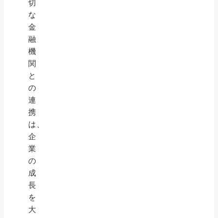
切
な
金
融
機
関
と
の
連
携
は、
企
業
の
成
長
を
大