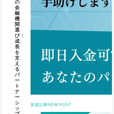
の
金
融
機
関
選
び：
成
長
を
支
え
る
パ
ー
ト
ナ
ー
シ
新着記事
NEW POST
ッ
プ