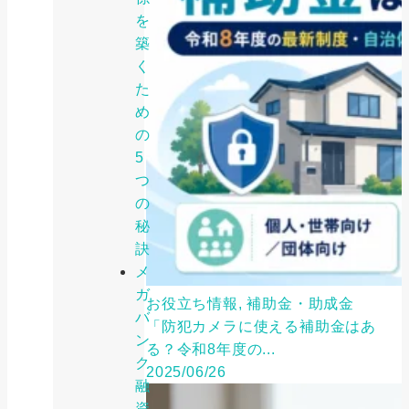
を
築
く
た
め
の
5
つ
の
秘
訣
メ
ガ
お役立ち情報, 補助金・助成金
バ
「防犯カメラに使える補助金はあ
ン
る？令和8年度の...
ク
2025/06/26
融
資