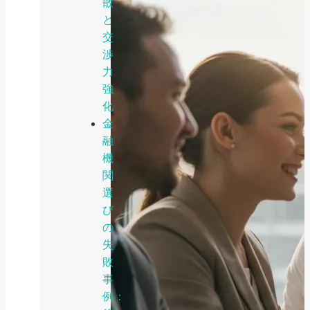
散
と
交
渉
力
強
化
金
融
機
関
選
び
の
失
敗
事
例：