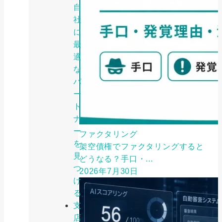
自
社
に
最
適
な
パ
ー
ト
ナ
ー
ファクタリング
を
架空債権でファクタリングすると
見
どうなる？手口・...
つ
2026年7月30日
け
る
支
店