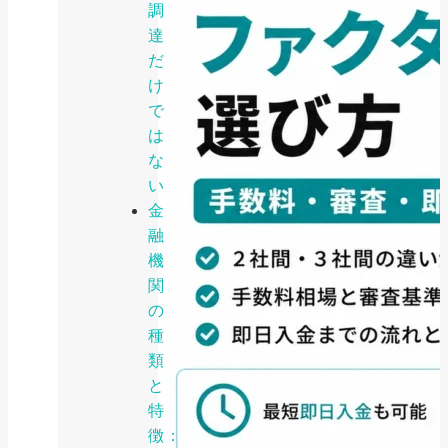
調
達
だ
け
で
は
な
い
金
融
機
関
の
種
類
と
特
徴：