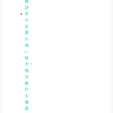
秘
訣
中
小
企
業
の
強
い
味
方！
地
方
銀
行
を
徹
底