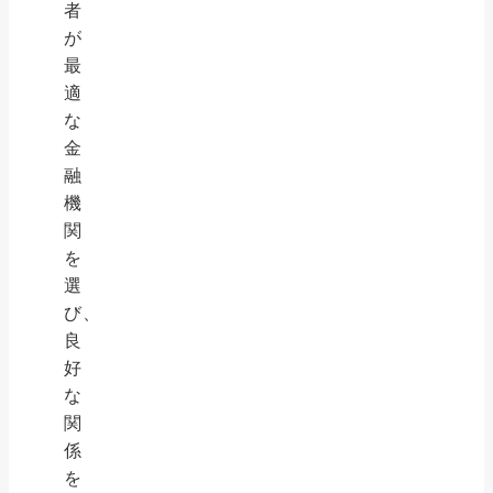
者
が
最
適
な
金
融
機
関
を
選
び、
良
好
な
関
係
を