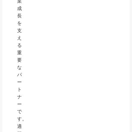
業
成
長
を
支
え
る
重
要
な
パ
ー
ト
ナ
ー
で
す。
適