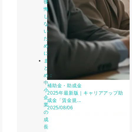
後
悔
し
な
い
た
め
に
ま
と
め：
中
補助金・助成金
小
2025年最新版｜キャリアアップ助
企
成金「賃金規...
業
2025/08/06
の
成
長