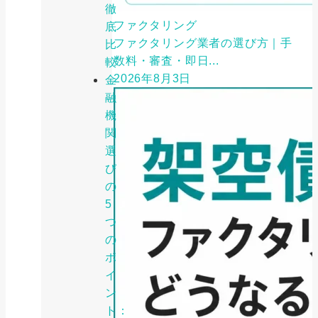
徹
ファクタリング
底
ファクタリング業者の選び方｜手
比
数料・審査・即日...
較
2026年8月3日
金
融
機
関
選
び
の
5
つ
の
ポ
イ
ン
ト：