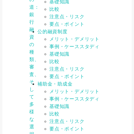
基礎知識
道：
比較
銀
注意点・リスク
行
要点・ポイント
融
公的融資制度
資
メリット・デメリット
の
事例・ケーススタディ
種
基礎知識
類、
比較
審
注意点・リスク
査、
要点・ポイント
そ
補助金・助成金
し
メリット・デメリット
て
事例・ケーススタディ
多
基礎知識
様
比較
な
注意点・リスク
選
要点・ポイント