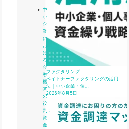
中
小
企
業
に
お
け
る
金
ファクタリング
融
ペイトナーファクタリングの活用
機
法｜中小企業・個...
関
2026年8月5日
の
役
割：
資
金