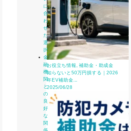
に
合
わ
せ
た
選
択
金
融
お役立ち情報, 補助金・助成金
機
知らないと50万円損する｜2026
関
年EV補助金...
と
2025/06/28
の
良
好
な
関
係