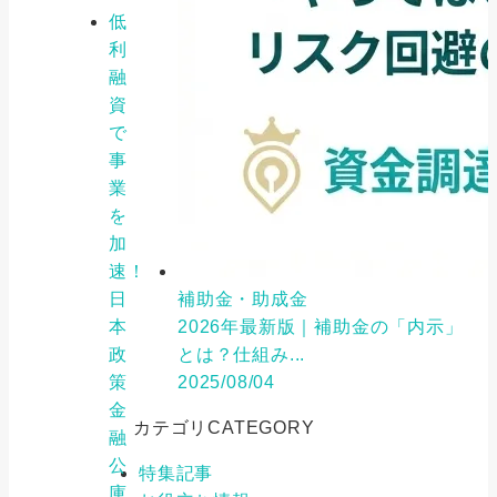
低
利
融
資
で
事
業
を
加
速！
日
補助金・助成金
本
2026年最新版｜補助金の「内示」
政
とは？仕組み...
策
2025/08/04
金
カテゴリ
CATEGORY
融
公
特集記事
庫