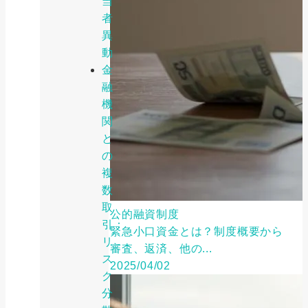
当
者
異
動
金
融
機
関
と
の
複
数
取
公的融資制度
引：
緊急小口資金とは？制度概要から
リ
審査、返済、他の...
ス
2025/04/02
ク
分