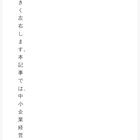
き
く
左
右
し
ま
す。
本
記
事
で
は、
中
小
企
業
経
営