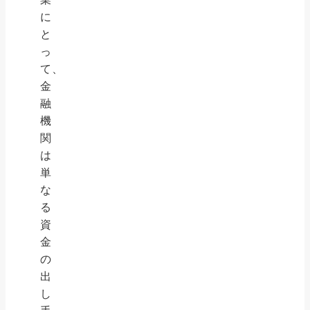
に
と
っ
て、
金
融
機
関
は
単
な
る
資
金
の
出
し