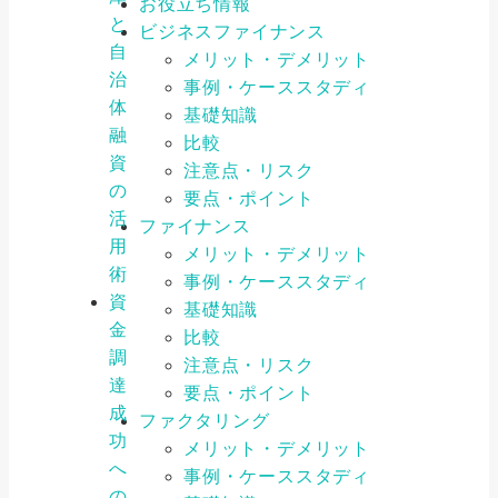
お役立ち情報
と
ビジネスファイナンス
自
メリット・デメリット
治
事例・ケーススタディ
体
基礎知識
融
比較
資
注意点・リスク
の
要点・ポイント
活
ファイナンス
用
メリット・デメリット
術
事例・ケーススタディ
資
基礎知識
金
比較
調
注意点・リスク
達
要点・ポイント
成
ファクタリング
功
メリット・デメリット
へ
事例・ケーススタディ
の