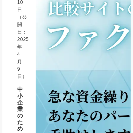
10
日
（公
開
日：
2025
年
4
月
9
日）
中
小
企
業
の
た
め