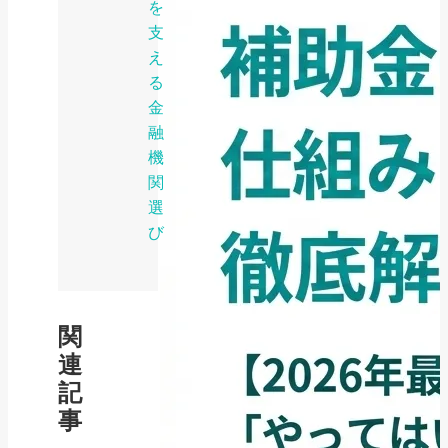
を
支
え
る
金
融
機
関
選
び
関
連
記
事