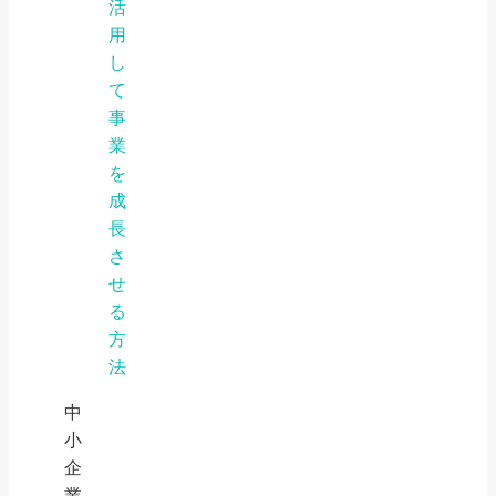
活
用
し
て
事
業
を
成
長
さ
せ
る
方
法
中
小
企
業