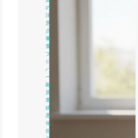
の
注
意
点：
審
査、
プ
ロ
パ
ー
融
資、
業
績
悪
化、
担