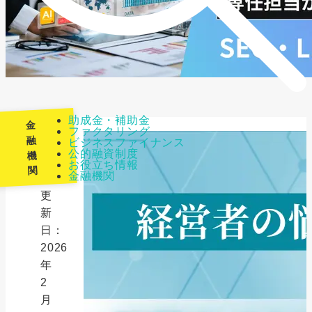
助成金・補助金
金
ファクタリング
融
ビジネスファイナンス
公的融資制度
機
最
お役立ち情報
関
金融機関
終
更
新
日：
2026
年
2
月