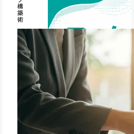
構
築
術