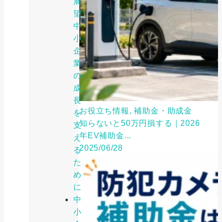
展
望：
中
小
企
業
の
成
長
お役立ち情報, 補助金・助成金
を
知らないと50万円損する｜2026
支
年EV補助金...
え
2025/06/28
る
た
め
に
中
小