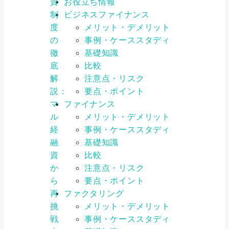
資
お役立ち情報
制
ビジネスファイナンス
度
メリット・デメリット
の
事例・ケーススタディ
徹
基礎知識
底
比較
解
注意点・リスク
説：
要点・ポイント
マ
ファイナンス
ル
メリット・デメリット
経
事例・ケーススタディ
融
基礎知識
資
比較
か
注意点・リスク
ら
要点・ポイント
再
ファクタリング
挑
メリット・デメリット
戦
事例・ケーススタディ