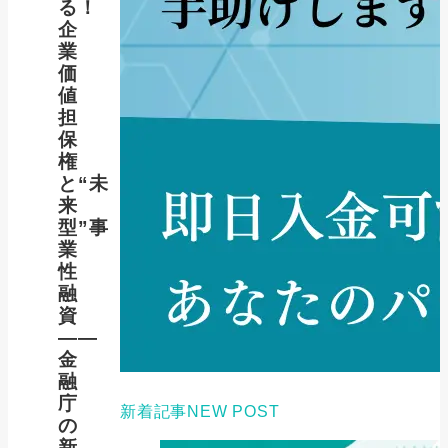
る！
企
業
価
値
担
保
権
と“未
来
型”事
業
性
融
資
――
金
融
庁
新着記事
NEW POST
の
新