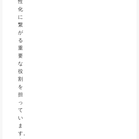
性
化
に
繋
が
る
重
要
な
役
割
を
担
っ
て
い
ま
す。