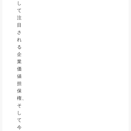
し
て
注
目
さ
れ
る
企
業
価
値
担
保
権、
そ
し
て
今