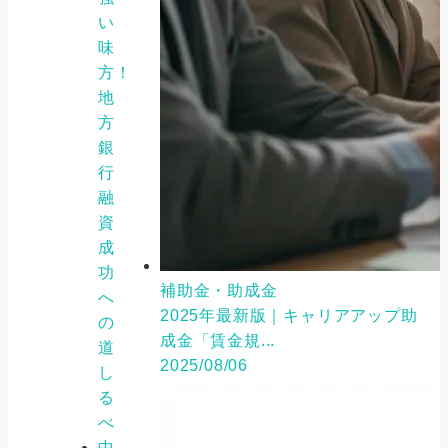
い
味
方！
地
方
銀
行
融
資
成
功
補助金・助成金
へ
2025年最新版｜キャリアアップ助
の
成金「賃金規...
道
2025/08/06
し
る
べ
中