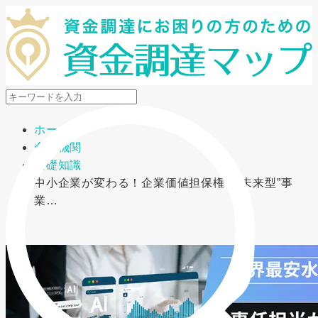
メニューを開閉
ホーム
金融機関
基礎知識
中小企業が変わる！企業価値担保権と“未来型”事
業…