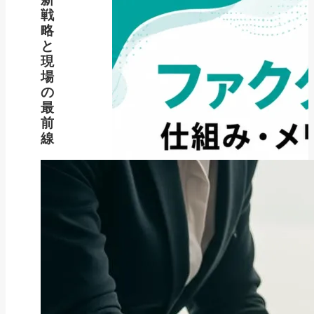
戦
略
と
現
場
の
最
前
線