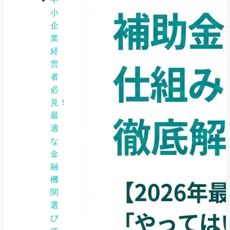
小
企
業
経
営
者
必
見！
最
適
な
金
融
機
関
選
び