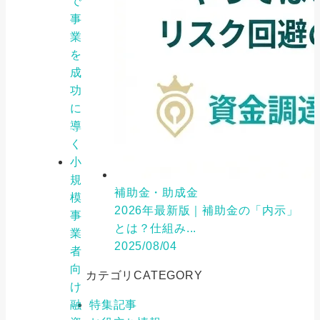
で
事
業
を
成
功
に
導
く
小
規
補助金・助成金
模
2026年最新版｜補助金の「内示」
事
とは？仕組み...
業
2025/08/04
者
向
カテゴリ
CATEGORY
け
融
特集記事