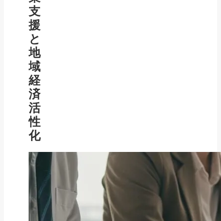
支
援
と
地
域
経
済
活
性
化