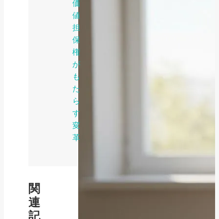
価
値
担
保
権
が
も
た
ら
す
変
革
関
連
記