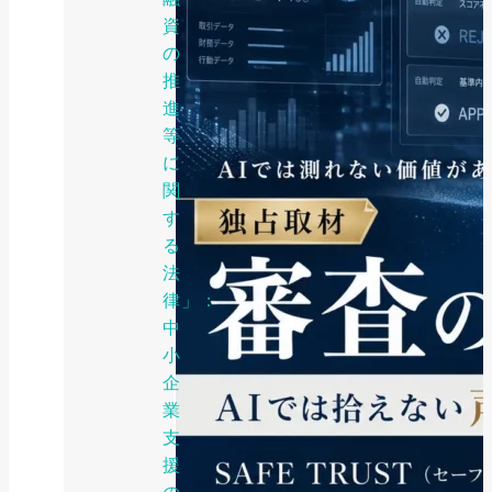
資
の
推
進
等
に
関
す
る
法
律」：
中
小
企
業
支
援