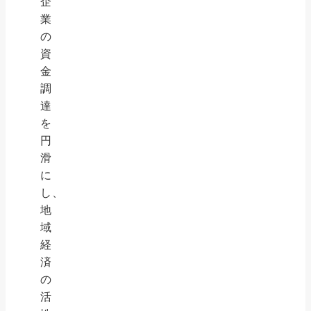
企
業
の
資
金
調
達
を
円
滑
に
し、
地
域
経
済
の
活