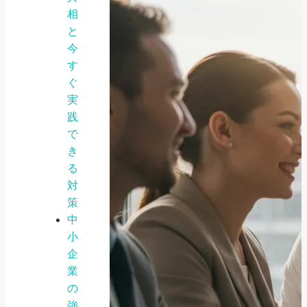
相
と
今
す
ぐ
実
践
で
き
る
対
策
中
小
企
業
の
強