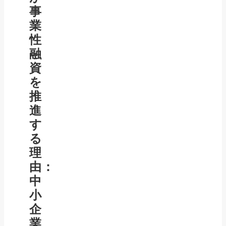
事
業
性
融
資
を
推
進
す
る
理
由：
中
小
企
業