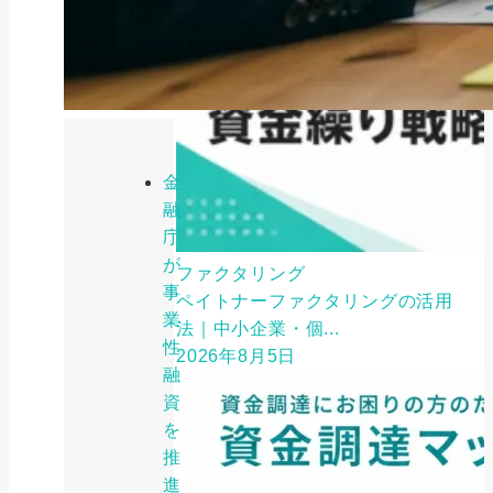
金
融
庁
が
ファクタリング
事
ペイトナーファクタリングの活用
業
法｜中小企業・個...
性
2026年8月5日
融
資
を
推
進