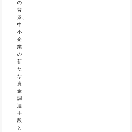
の
背
景、
中
小
企
業
の
新
た
な
資
金
調
達
手
段
と