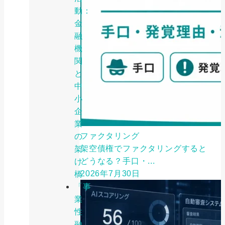
動：
金
融
機
関
と
中
小
企
業
ファクタリング
の
架空債権でファクタリングすると
架
どうなる？手口・...
け
2026年7月30日
橋
「事
業
性
融