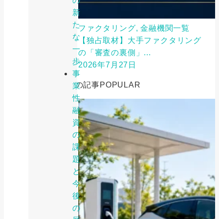
の
新
た
ファクタリング, 金融機関一覧
な
【独占取材】大手ファクタリング
一
の「審査の裏側」...
歩
2026年7月27日
事
人気の記事
POPULAR
業
性
融
資
の
課
題
と
今
後
の