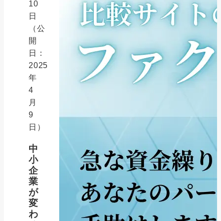
10
日
（公
開
日：
2025
年
4
月
9
日）
中
小
企
業
が
変
わ