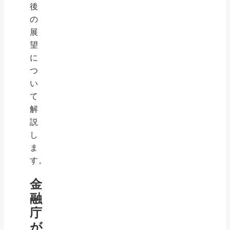
後
の
展
望
に
つ
い
て
解
説
し
ま
す。
金
融
庁
が