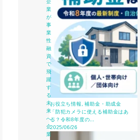
企
業
が
事
業
性
融
資
で
飛
躍
す
る
未
お役立ち情報, 補助金・助成金
来
「防犯カメラに使える補助金はあ
へ：
る？令和8年度の...
企
2025/06/26
業