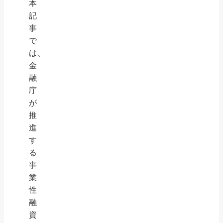
本
記
事
で
は、
金
融
庁
が
推
進
す
る
事
業
性
融
資