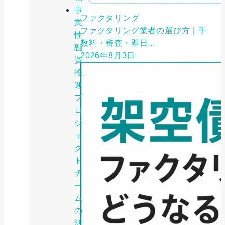
事
ファクタリング
業
ファクタリング業者の選び方｜手
性
数料・審査・即日...
融
2026年8月3日
資
推
進
プ
ロ
ジ
ェ
ク
ト
チ
ー
ム
の
活