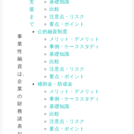
支
基礎知識
援
比較
ま
注意点・リスク
で
要点・ポイント
公的融資制度
事
メリット・デメリット
業
事例・ケーススタディ
性
基礎知識
融
比較
資
注意点・リスク
は、
要点・ポイント
企
補助金・助成金
業
メリット・デメリット
の
事例・ケーススタディ
財
基礎知識
務
比較
諸
注意点・リスク
表
要点・ポイント
だ