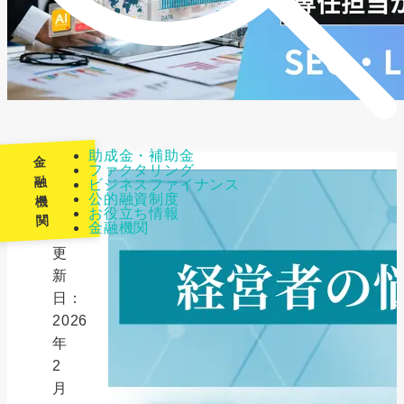
助成金・補助金
金
ファクタリング
融
ビジネスファイナンス
公的融資制度
機
最
お役立ち情報
関
金融機関
終
更
新
日：
2026
年
2
月