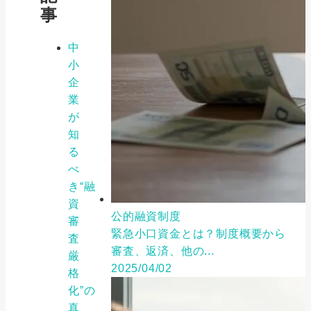
事
中
小
企
業
が
知
る
べ
き“融
資
公的融資制度
審
緊急小口資金とは？制度概要から
査
審査、返済、他の...
厳
2025/04/02
格
化”の
真