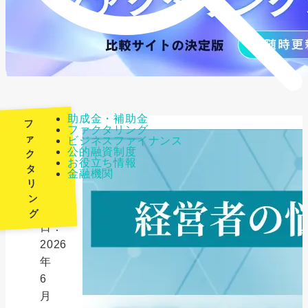
助成金・補助金
フ
ファクタリング
ァ
ビジネスファイナンス
公的融資制度
ク
最
お役立ち情報
タ
金融機関
終
リ
更
ン
新
グ
日：
2026
年
6
月