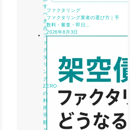
す
ファクタリング
べ
ファクタリング業者の選び方｜手
き
数料・審査・即日...
点
2026年8月3日
フ
ァ
ク
タ
リ
ン
グ
ZERO
の
利
用
手
順
と