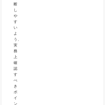
断
し
や
す
い
よ
う、
実
務
上
確
認
す
べ
き
ポ
イ
ン