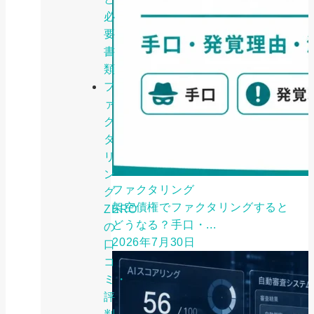
必
要
書
類
フ
ァ
ク
タ
リ
ン
ファクタリング
グ
架空債権でファクタリングすると
ZERO
どうなる？手口・...
の
2026年7月30日
口
コ
ミ・
評