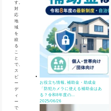
す。
対
応
地
域
を
絞
る
こ
と
で、
ス
ピ
お役立ち情報, 補助金・助成金
ー
「防犯カメラに使える補助金はあ
デ
る？令和8年度の...
ィ
2025/06/26
ー
で