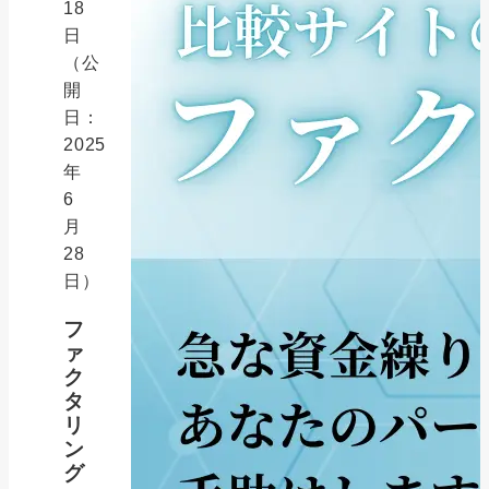
18
日
（公
開
日：
2025
年
6
月
28
日）
フ
ァ
ク
タ
リ
ン
グ