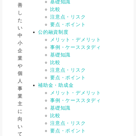
基礎知識
善
比較
し
注意点・リスク
た
要点・ポイント
い
公的融資制度
中
メリット・デメリット
小
事例・ケーススタディ
企
基礎知識
業
比較
や
注意点・リスク
個
要点・ポイント
人
補助金・助成金
事
メリット・デメリット
業
事例・ケーススタディ
主
基礎知識
に
比較
向
注意点・リスク
い
要点・ポイント
て