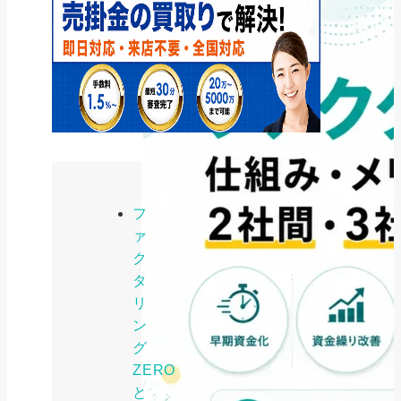
フ
ァ
ク
タ
リ
ン
グ
ZERO
と