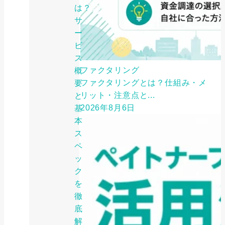
は？
サ
ー
ビ
ス
ファクタリング
概
ファクタリングとは？仕組み・メ
要
リット・注意点と...
と
2026年8月6日
基
本
ス
ペ
ッ
ク
を
徹
底
解