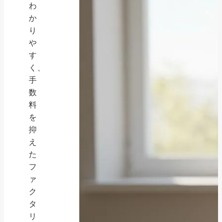
わ
か
り
や
す
く、
手
数
料
を
抑
え
た
フ
ァ
ク
タ
リ