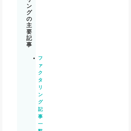
ン
グ
の
主
要
記
事
フ
ァ
ク
タ
リ
ン
グ
記
事
一