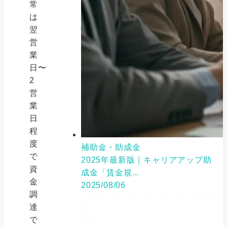
常
は
翌
営
業
日〜
2
営
業
日
程
度
補助金・助成金
で
2025年最新版｜キャリアアップ助
資
成金「賃金規...
金
2025/08/06
調
達
で