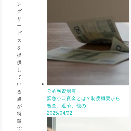
ン
グ
サ
ー
ビ
ス
を
提
供
し
て
い
公的融資制度
る
緊急小口資金とは？制度概要から
点
審査、返済、他の...
が
2025/04/02
特
徴
で