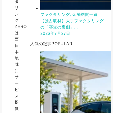
タ
リ
ン
ファクタリング, 金融機関一覧
グ
【独占取材】大手ファクタリング
ZERO
の「審査の裏側」...
は、
2026年7月27日
西
人気の記事
POPULAR
日
本
地
域
に
サ
ー
ビ
ス
提
供