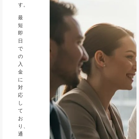
す。
最
短
即
日
で
の
入
金
に
対
応
し
て
お
り、
通