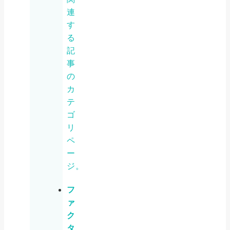
連
す
る
記
事
の
カ
テ
ゴ
リ
ペ
ー
ジ。
フ
ァ
ク
タ