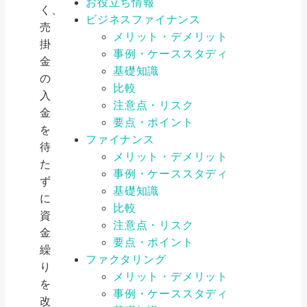
お役立ち情報
く、
ビジネスファイナンス
売
メリット・デメリット
掛
事例・ケーススタディ
金
基礎知識
の
比較
入
注意点・リスク
金
要点・ポイント
を
ファイナンス
待
メリット・デメリット
た
事例・ケーススタディ
ず
基礎知識
に
比較
資
注意点・リスク
金
要点・ポイント
繰
ファクタリング
り
メリット・デメリット
を
事例・ケーススタディ
改