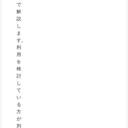
で
解
説
し
ま
す。
利
用
を
検
討
し
て
い
る
方
が
判