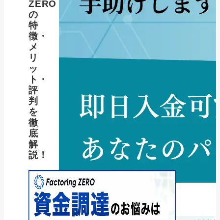
ZERO
の
特
徴・
メ
リ
ッ
ト・
評
判
を
徹
底
解
説！
新着記事
NEW POST