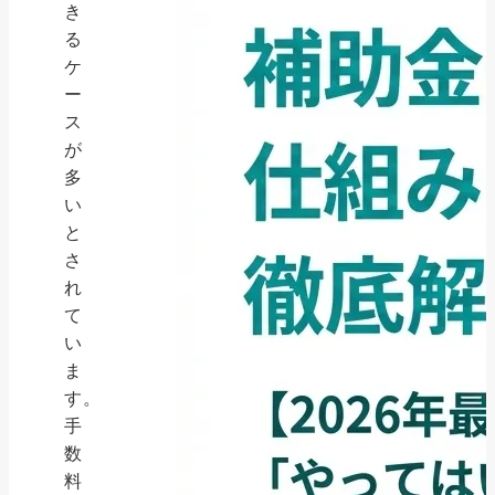
き
る
ケ
ー
ス
が
多
い
と
さ
れ
て
い
ま
す。
手
数
料