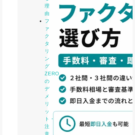
理
由
フ
ァ
ク
タ
リ
ン
グ
ZERO
の
デ
メ
リ
ッ
ト・
注
意