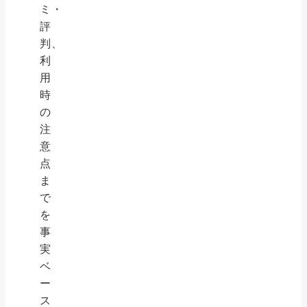
ミ・
評
判、
利
用
時
の
注
意
点
ま
で
を
事
実
ベ
ー
ス