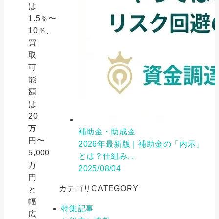
は
1.5％〜
10％、
買
取
可
能
額
は
20
万
補助金・助成金
円〜
2026年最新版｜補助金の「内示」
5,000
とは？仕組み...
万
2025/08/04
円
カテゴリ
CATEGORY
と
幅
特集記事
広