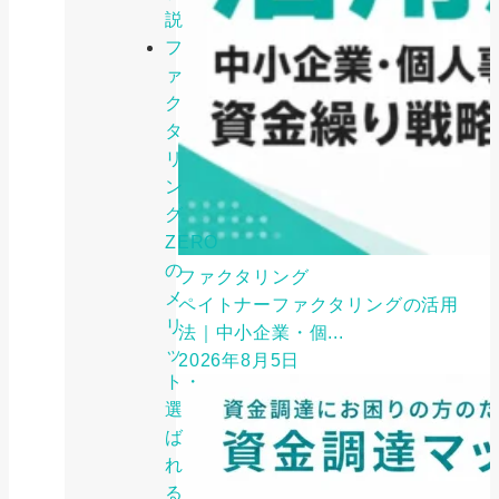
説
フ
ァ
ク
タ
リ
ン
グ
ZERO
の
ファクタリング
メ
ペイトナーファクタリングの活用
リ
法｜中小企業・個...
ッ
2026年8月5日
ト・
選
ば
れ
る