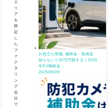
エ
リ
ア
を
限
定
し
た
フ
お役立ち情報, 補助金・助成金
ァ
知らないと50万円損する｜2026
ク
年EV補助金...
タ
2025/06/28
リ
ン
グ
会
社
で