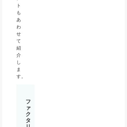
ト
も
あ
わ
せ
て
紹
介
し
ま
す。
フ
ァ
ク
タ
リ