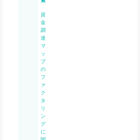
覧
資
金
調
達
マ
ッ
プ
の
フ
ァ
ク
タ
リ
ン
グ
に
関