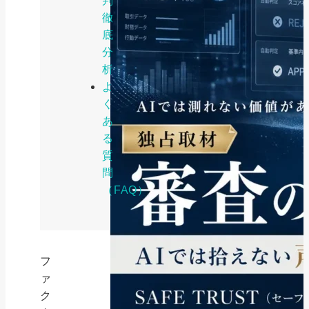
判
徹
底
分
析
よ
く
あ
る
質
問
（FAQ）
フ
ァ
ク