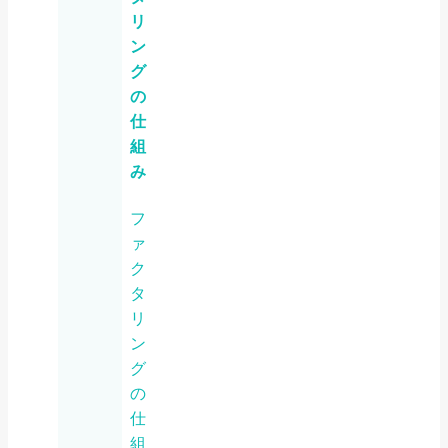
リ
ン
グ
の
仕
組
み
フ
ァ
ク
タ
リ
ン
グ
の
仕
組