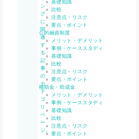
基礎知識
ン
比較
グ
注意点・リスク
に
要点・ポイント
関
公的融資制度
連
メリット・デメリット
す
事例・ケーススタディ
る
基礎知識
記
比較
事
注意点・リスク
の
要点・ポイント
カ
補助金・助成金
テ
メリット・デメリット
ゴ
事例・ケーススタディ
リ
基礎知識
ペ
比較
ー
注意点・リスク
ジ。
要点・ポイント