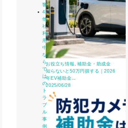
響
4.
他
社
利
用
中
な
ら
お役立ち情報, 補助金・助成金
で
知らないと50万円損する｜2026
は
年EV補助金...
の
2025/06/28
ト
ラ
ブ
ル
事
例