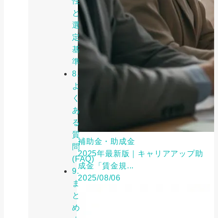
性
と
選
定
基
準
8.
よ
く
あ
る
質
補助金・助成金
問
2025年最新版｜キャリアアップ助
(FAQ)
成金「賃金規...
9.
2025/08/06
ま
と
め