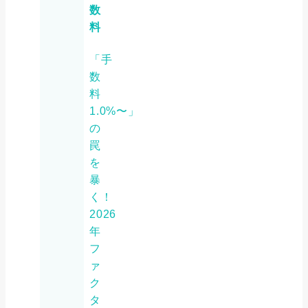
数
料
「手
数
料
1.0%〜」
の
罠
を
暴
く！
2026
年
フ
ァ
ク
タ