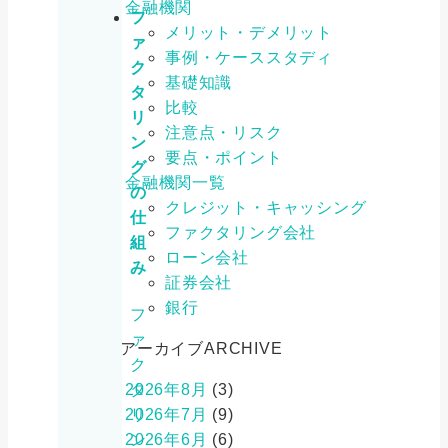
金融機関
フ
メリット・デメリット
ァ
事例・ケーススタディ
ク
基礎知識
タ
比較
リ
注意点・リスク
ン
要点・ポイント
グ
金融機関一覧
の
クレジット・キャッシング
仕
ファクタリング会社
組
ローン会社
み
証券会社
銀行
フ
ァ
アーカイブ
ARCHIVE
ク
タ
2026年8月
(3)
リ
2026年7月
(9)
ン
2026年6月
(6)