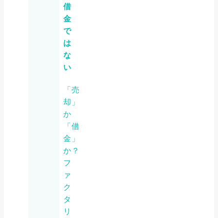
借
金
で
は
な
い
「売
却」
か
「借
金」
か？
フ
ァ
ク
タ
リ