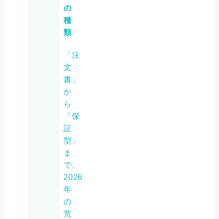
の
種
類
「注
文
書」
か
ら
「保
証
型」
ま
で。
2026
年
の
荒