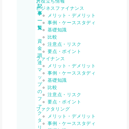
お役立ち情報
記
ビジネスファイナンス
事
メリット・デメリット
一
事例・ケーススタディ
覧
基礎知識
比較
資
注意点・リスク
金
要点・ポイント
調
ファイナンス
達
メリット・デメリット
マ
事例・ケーススタディ
ッ
基礎知識
プ
比較
の
注意点・リスク
フ
要点・ポイント
ァ
ファクタリング
ク
メリット・デメリット
タ
事例・ケーススタディ
リ