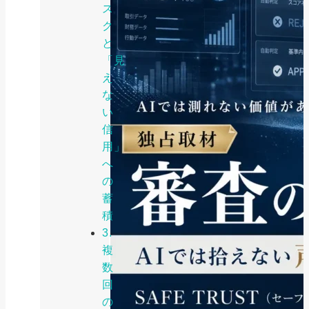
ス
ク
と
「見
え
な
い
信
用」
へ
の
蓄
積
3.
複
数
回
の