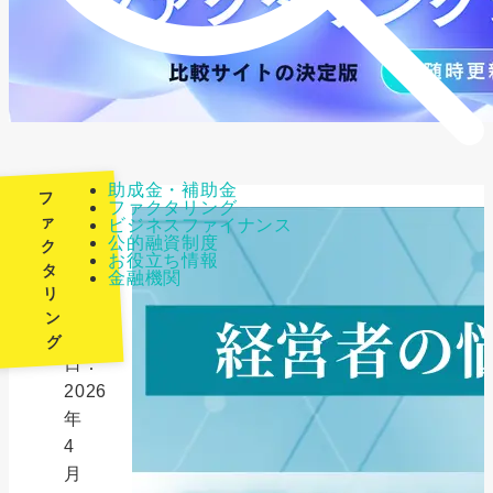
助成金・補助金
フ
ファクタリング
ァ
ビジネスファイナンス
公的融資制度
ク
最
お役立ち情報
タ
金融機関
終
リ
更
ン
新
グ
日：
2026
年
4
月