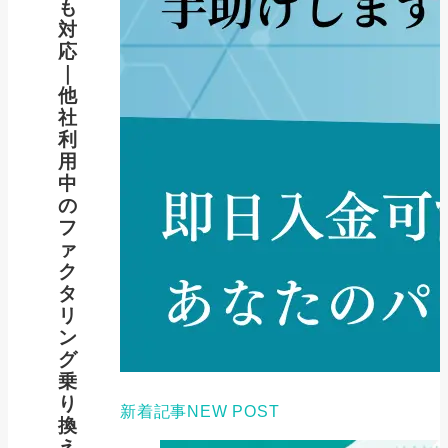
も
対
応
｜
他
社
利
用
中
の
フ
ァ
ク
タ
リ
ン
グ
乗
り
新着記事
NEW POST
換
え