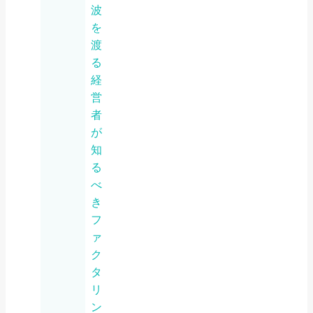
波
を
渡
る
経
営
者
が
知
る
べ
き
フ
ァ
ク
タ
リ
ン