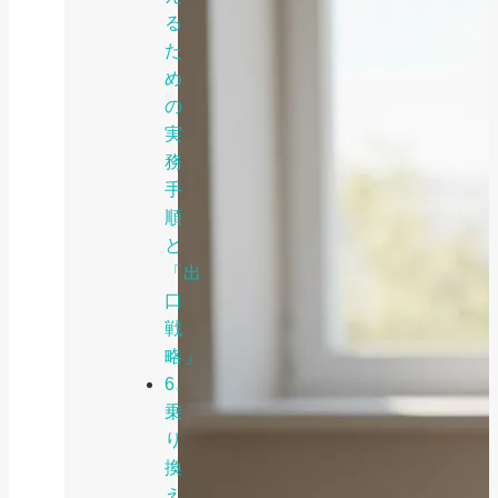
る
た
め
の
実
務
手
順
と
「出
口
戦
略」
6.
乗
り
換
え