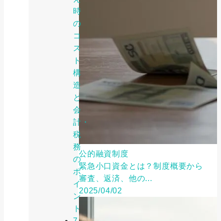
時
の
コ
ス
ト
構
造
と
会
計・
税
務
公的融資制度
の
緊急小口資金とは？制度概要から
ポ
審査、返済、他の...
イ
2025/04/02
ン
ト
7.