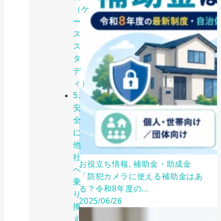
（ケ
ー
ス
ス
タ
デ
ィ）
5.
安
全
に
他
社
お役立ち情報, 補助金・助成金
へ
「防犯カメラに使える補助金はあ
乗
る？令和8年度の...
り
2025/06/26
換
え