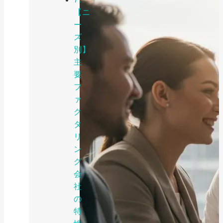
【ニ
ー
ズ
別】
主
要
フ
ァ
ク
タ
リ
ン
グ
会
社
の
特