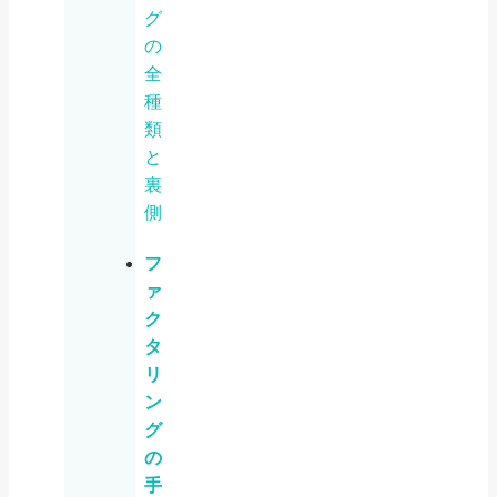
グ
の
全
種
類
と
裏
側
フ
ァ
ク
タ
リ
ン
グ
の
手