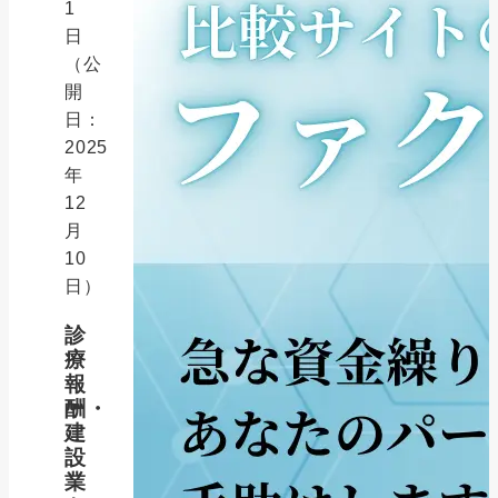
1
日
（公
開
日：
2025
年
12
月
10
日）
診
療
報
酬・
建
設
業