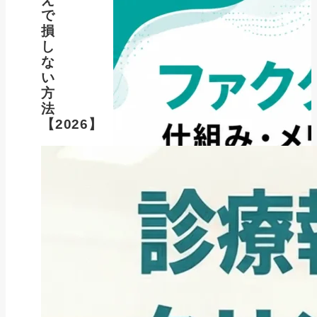
で
損
し
な
い
方
法
【2026】