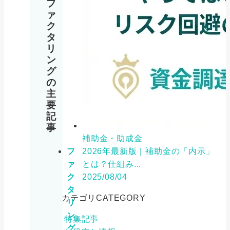
フ
ァ
ク
タ
リ
ン
グ
の
主
要
記
事
補助金・助成金
フ
2026年最新版｜補助金の「内示」
ァ
とは？仕組み...
ク
2025/08/04
タ
カテゴリ
CATEGORY
リ
ン
特集記事
グ