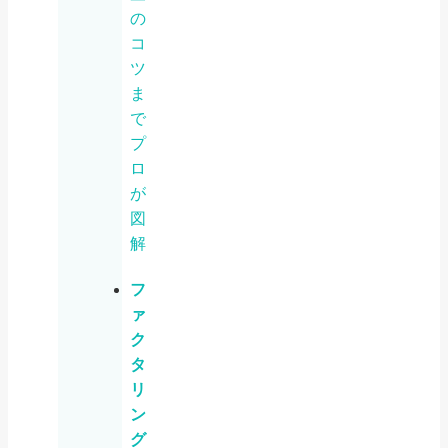
の
コ
ツ
ま
で
プ
ロ
が
図
解
フ
ァ
ク
タ
リ
ン
グ