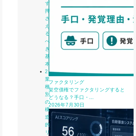
ず
押
さ
え
る
べ
き
基
本
2.
業
ファクタリング
種
架空債権でファクタリングすると
別
どうなる？手口・...
の
2026年7月30日
構
造
的
リ