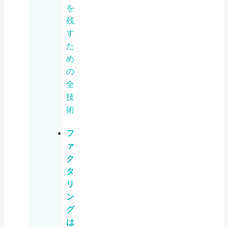
を
残
す
た
め
の
全
技
術
フ
ァ
ク
タ
リ
ン
グ
は