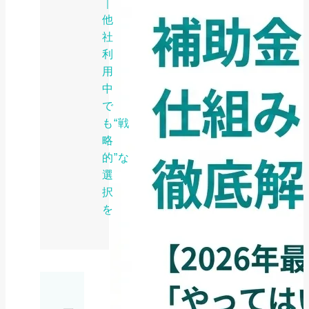
｜
他
社
利
用
中
で
も“戦
略
的”な
選
択
を