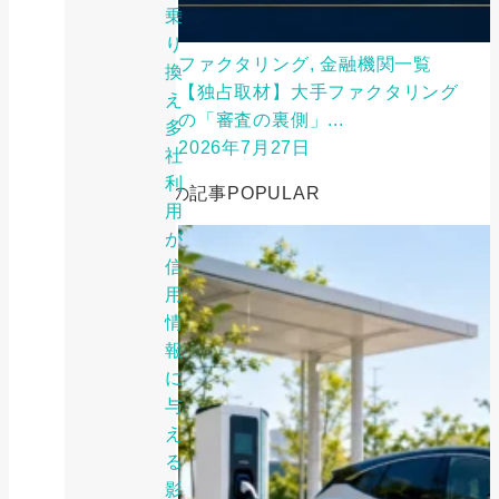
乗
り
ファクタリング, 金融機関一覧
換
【独占取材】大手ファクタリング
え・
の「審査の裏側」...
多
2026年7月27日
社
利
人気の記事
POPULAR
用
が
信
用
情
報
に
与
え
る
影