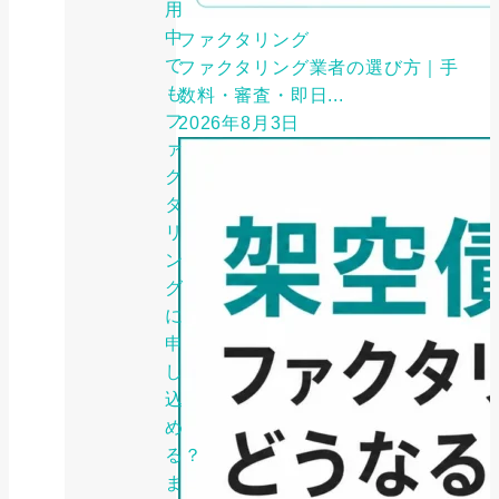
用
中
ファクタリング
で
ファクタリング業者の選び方｜手
も
数料・審査・即日...
フ
2026年8月3日
ァ
ク
タ
リ
ン
グ
に
申
し
込
め
る？
ま