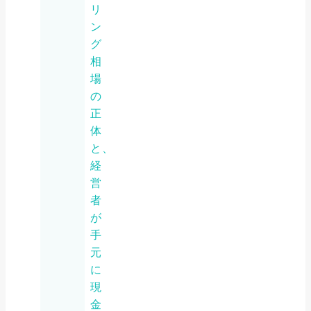
リ
ン
グ
相
場
の
正
体
と、
経
営
者
が
手
元
に
現
金