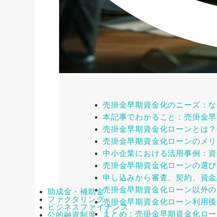
売掛金早期資金化のニーズ：な
本記事でわかること：売掛金早
売掛金早期資金化ローンとは？
売掛金早期資金化ローンのメリ
中小企業における活用事例：資
売掛金早期資金化ローンの選び
申し込みから審査、契約、資金
売掛金早期資金化ローン以外の
助成金・補助金
ファクタリング
売掛金早期資金化ローン利用後
ビジネスファイナンス
まとめ：売掛金早期資金化ロー
公的融資制度