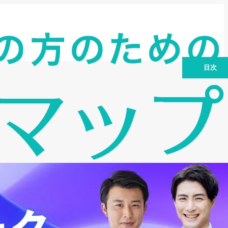
目次
売掛金早期資金化のニーズ：なぜ今、注
目されているのか？
本記事でわかること：売掛金早期資金化
ローンに関する疑問を解消
売掛金早期資金化ローンとは？仕組みと
種類を解説
売掛金早期資金化ローンのメリット・デ
メリット：資金繰り改善効果
中小企業における活用事例：資金繰り改
善、事業拡大
売掛金早期資金化ローンの選び方と注意
点