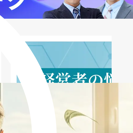
申し込みから審査、契約、資金調達、売
掛金回収までの流れ
売掛金早期資金化ローン以外の資金調達
方法
売掛金早期資金化ローン利用後の経営改
善
まとめ：売掛金早期資金化ローンを賢く
活用するために