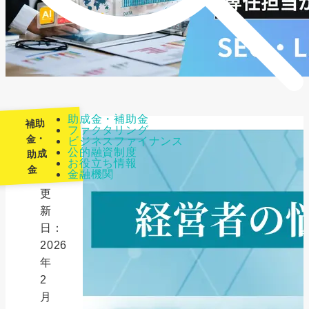
助成金・補助金
補助
ファクタリング
金・
ビジネスファイナンス
公的融資制度
助成
最
お役立ち情報
金
金融機関
終
更
新
日：
2026
年
2
月