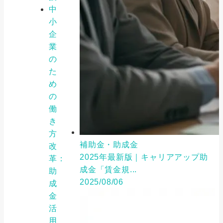
中
小
企
業
の
た
め
の
働
き
方
補助金・助成金
改
2025年最新版｜キャリアアップ助
革：
成金「賃金規...
助
2025/08/06
成
金
活
用