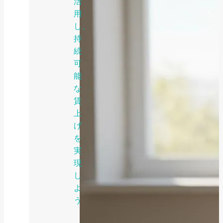
活
用
し、
持
続
可
能
な
賃
上
げ
を
実
現
し
よ
う