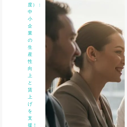
度）：
中
小
企
業
の
生
産
性
向
上
と
賃
上
げ
を
支
援！