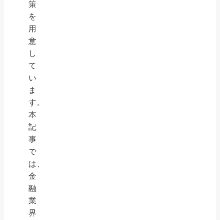
策
を
用
意
し
て
い
ま
す。
本
記
事
で
は、
金
融
業
界