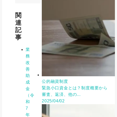
関
連
記
事
業
務
改
善
助
公的融資制度
成
緊急小口資金とは？制度概要から
金
審査、返済、他の...
（令
2025/04/02
和
7
年