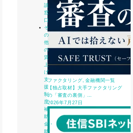
談
窓
口
そ
の
他
の
賃
上
げ
支
ファクタリング, 金融機関一覧
援
【独占取材】大手ファクタリング
制
の「審査の裏側」...
度：
2026年7月27日
補
助
金・
助