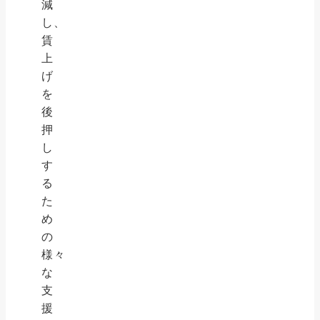
減
し、
賃
上
げ
を
後
押
し
す
る
た
め
の
様々
な
支
援