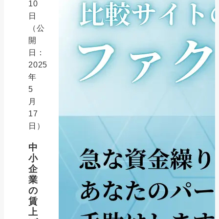
10
日
（公
開
日：
2025
年
5
月
17
日）
中
小
企
業
の
賃
上