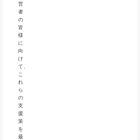
営
者
の
皆
様
に
向
け
て、
こ
れ
ら
の
支
援
策
を
最