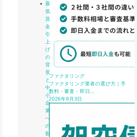
最
低
賃
金
引
上
げ
の
背
景
ファクタリング
と
ファクタリング業者の選び方｜手
中
数料・審査・即日...
小
2026年8月3日
企
業
へ
の
影