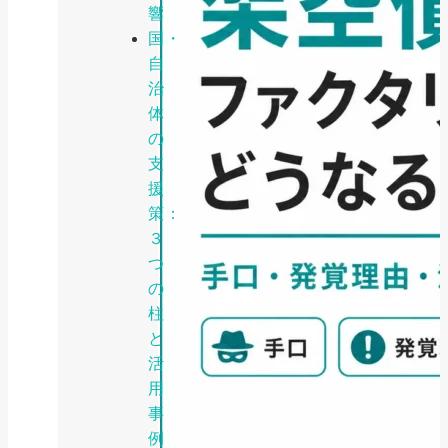
響
国・
自
治
体
の
支
援
策：
３
つ
の
柱
と
活
用
事
例