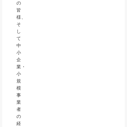
の
皆
様、
そ
し
て
中
小
企
業・
小
規
模
事
業
者
の
経