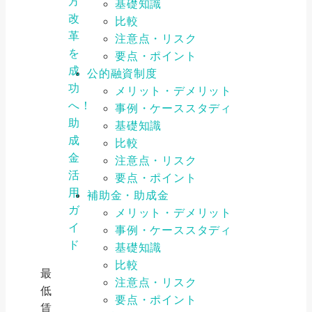
方
基礎知識
改
比較
革
注意点・リスク
を
要点・ポイント
成
公的融資制度
功
メリット・デメリット
へ！
事例・ケーススタディ
助
基礎知識
成
比較
金
注意点・リスク
活
要点・ポイント
用
補助金・助成金
ガ
メリット・デメリット
イ
事例・ケーススタディ
ド
基礎知識
比較
最
注意点・リスク
低
要点・ポイント
賃