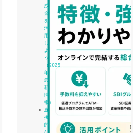
成
金
を
活
用
し
よ
う
（2025
年
最
新
情
報）
直
接
的
な