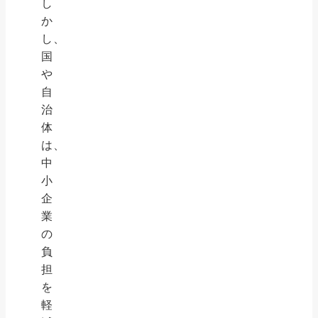
し
か
し、
国
や
自
治
体
は、
中
小
企
業
の
負
担
を
軽