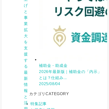
げ
と
事
業
拡
大
を
支
援
す
補助金・助成金
る
2026年最新版｜補助金の「内示」
最
とは？仕組み...
新
2025/08/04
情
報
カテゴリ
CATEGORY
と
活
特集記事
用