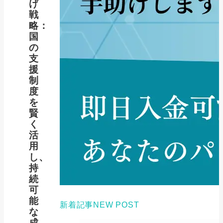
げ
戦
略：
国
の
支
援
制
度
を
賢
く
活
用
し、
持
続
可
能
新着記事
NEW POST
な
成