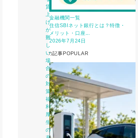
賃
上
金融機関一覧
げ
住信SBIネット銀行とは？特徴・
が
メリット・口座...
難
2026年7月24日
し
い
人気の記事
POPULAR
場
合
の
対
策：
福
利
厚
生
の
充