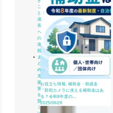
き
こ
と：
成
長
へ
の
道
筋
ま
と
め：
支
援
お役立ち情報, 補助金・助成金
策
「防犯カメラに使える補助金はあ
を
る？令和8年度の...
賢
2025/06/26
く