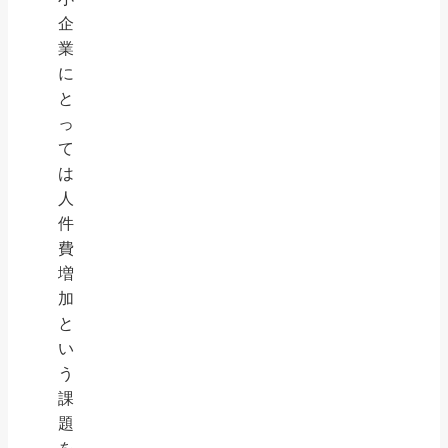
企
業
に
と
っ
て
は
人
件
費
増
加
と
い
う
課
題