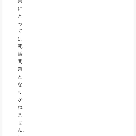
業
に
と
っ
て
は
死
活
問
題
と
な
り
か
ね
ま
せ
ん。