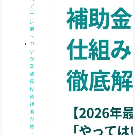
で
一
歩
前
へ！
中
小
企
業
成
長
投
資
補
助
金：
賃
上