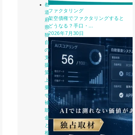
都
ファクタリング
道
架空債権でファクタリングすると
府
どうなる？手口・...
県
2026年7月30日
独
自
の
支
援
策：
上
乗
せ
補
助
金
と
相