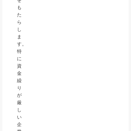
を
も
た
ら
し
ま
す。
特
に
資
金
繰
り
が
厳
し
い
企