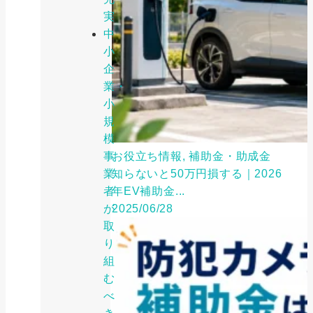
実
中
小
企
業・
小
規
模
事
お役立ち情報, 補助金・助成金
業
知らないと50万円損する｜2026
者
年EV補助金...
が
2025/06/28
取
り
組
む
べ