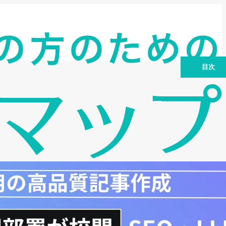
目次
事業展開等リスキリング支援コースと
は？制度の概要を理解する
助成額はいくら？費用を抑えてリスキリ
ングを実現
支給要件を詳しく解説！対象となる事業
主・労働者とは？
どんな訓練が対象？具体的な訓練内容の
例
申請の流れをステップごとに解説！スム
ーズな申請のために
申請時の注意点：不支給にならないため
に