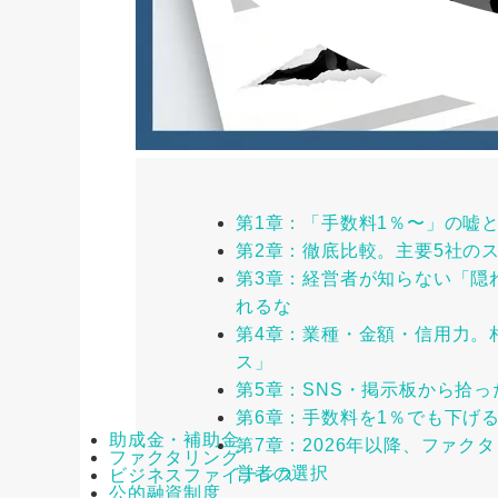
第1章：「手数料1％〜」の嘘と
第2章：徹底比較。主要5社の
第3章：経営者が知らない「隠
れるな
第4章：業種・金額・信用力。
ス」
第5章：SNS・掲示板から拾
第6章：手数料を1％でも下げ
助成金・補助金
第7章：2026年以降、ファク
ファクタリング
営者の選択
ビジネスファイナンス
公的融資制度