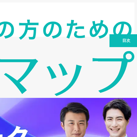
目次
第1章：「手数料1％〜」の嘘と、2026
年現在の「実効レート」の正体
第2章：徹底比較。主要5社のスペックと
「審査落ち」のリアルな境界線
第3章：経営者が知らない「隠れコス
ト」の全貌 ―― 額面上の手数料に騙さ
れるな
第4章：業種・金額・信用力。相場を乱
高下させる「査定のブラックボックス」
第5章：SNS・掲示板から拾った「経営
者の断末魔と逆転劇」
第6章：手数料を1％でも下げるための