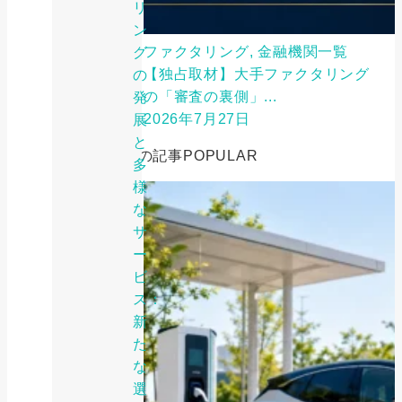
リ
ン
ファクタリング, 金融機関一覧
グ
【独占取材】大手ファクタリング
の
の「審査の裏側」...
発
2026年7月27日
展
と
人気の記事
POPULAR
多
様
な
サ
ー
ビ
ス：
新
た
な
選