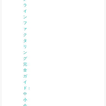
ラ
イ
ン
フ
ァ
ク
タ
リ
ン
グ
完
全
ガ
イ
ド：
中
小
企