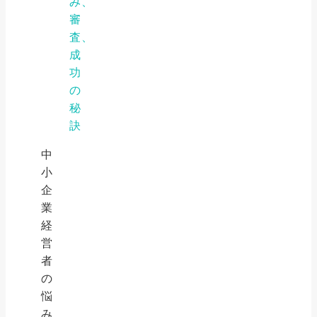
み、
審
査、
成
功
の
秘
訣
中
小
企
業
経
営
者
の
悩
み