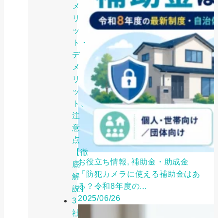
メ
リ
ッ
ト・
デ
メ
リ
ッ
ト、
注
意
点
【徹
お役立ち情報, 補助金・助成金
底
「防犯カメラに使える補助金はあ
解
る？令和8年度の...
説】
2025/06/26
3
社