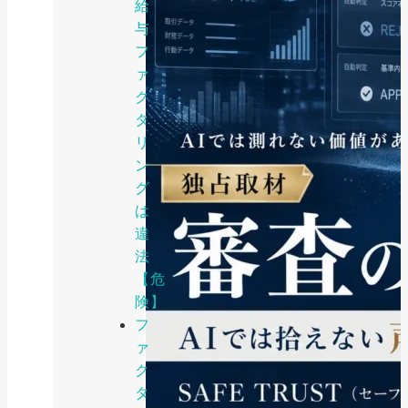
給
与
フ
ァ
ク
タ
リ
ン
グ
は
違
法
【危
険】
フ
ァ
ク
タ