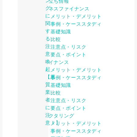
ン
お役立ち情報
グ
ビジネスファイナンス
に
メリット・デメリット
関
事例・ケーススタディ
す
基礎知識
る
比較
注
注意点・リスク
意
要点・ポイント
喚
ファイナンス
起
メリット・デメリット
【悪
事例・ケーススタディ
質
基礎知識
業
比較
者
注意点・リスク
に
要点・ポイント
注
ファクタリング
意！】
メリット・デメリット
事例・ケーススタディ