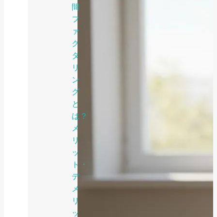
間
フ
ァ
ク
タ
リ
ン
グ
と
は？
メ
リ
ッ
ト・
デ
メ
リ
ッ