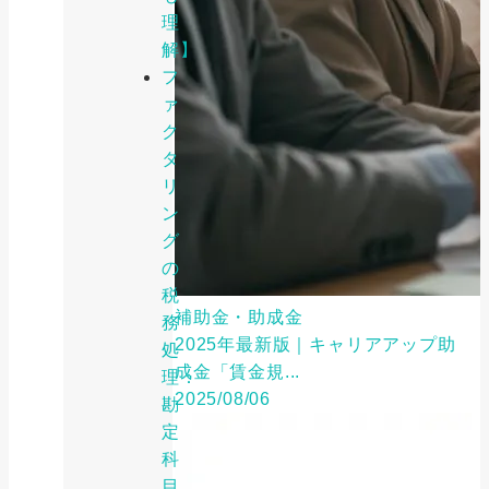
理
解】
フ
ァ
ク
タ
リ
ン
グ
の
税
補助金・助成金
務
2025年最新版｜キャリアアップ助
処
成金「賃金規...
理：
2025/08/06
勘
定
科
目、