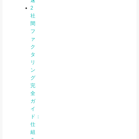
速
2
社
間
フ
ァ
ク
タ
リ
ン
グ
完
全
ガ
イ
ド：
仕
組