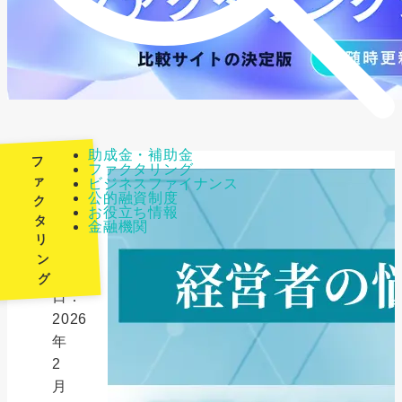
助成金・補助金
フ
ファクタリング
ァ
ビジネスファイナンス
公的融資制度
ク
最
お役立ち情報
タ
金融機関
終
リ
更
ン
新
グ
日：
2026
年
2
月