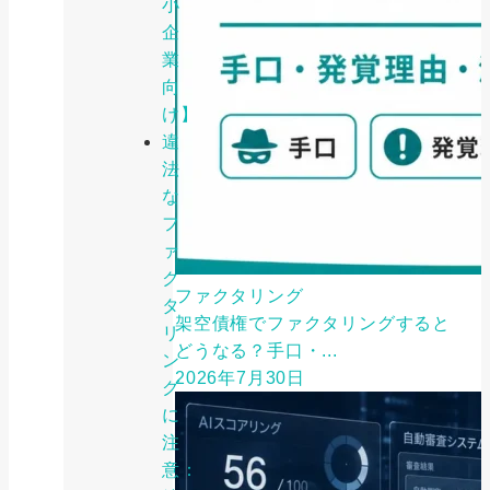
小
企
業
向
け】
違
法
な
フ
ァ
ク
ファクタリング
タ
架空債権でファクタリングすると
リ
どうなる？手口・...
ン
2026年7月30日
グ
に
注
意：