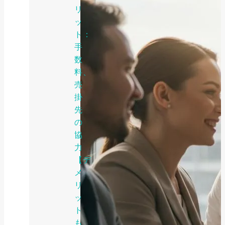
リ
ッ
ト：
手
数
料、
売
掛
先
の
協
力
【デ
メ
リ
ッ
ト
も