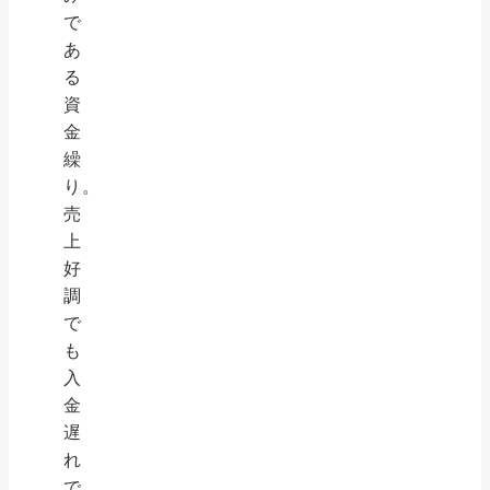
で
あ
る
資
金
繰
り。
売
上
好
調
で
も
入
金
遅
れ
で