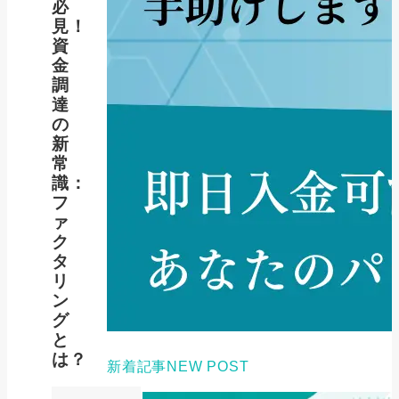
必
見！
資
金
調
達
の
新
常
識：
フ
ァ
ク
タ
リ
ン
グ
と
は？
新着記事
NEW POST