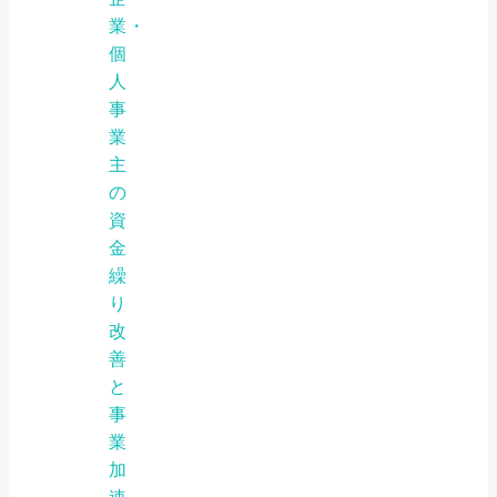
業・
個
人
事
業
主
の
資
金
繰
り
改
善
と
事
業
加