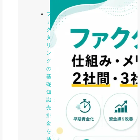
フ
ァ
ク
タ
リ
ン
グ
の
基
礎
知
識：
売
掛
金
を
活