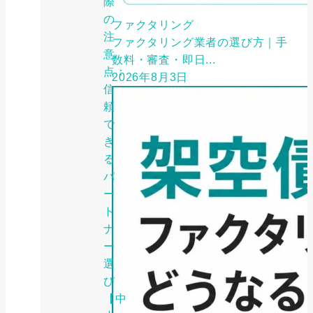
際
の
ファクタリング
注
ファクタリング業者の選び方｜手
意
数料・審査・即日...
点：
2026年8月3日
信
頼
で
き
る
パ
ー
ト
ナ
ー
選
び
【中