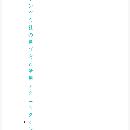
ン
グ
会
社
の
選
び
方
と
活
用
テ
ク
ニ
ッ
ク
オ
ン