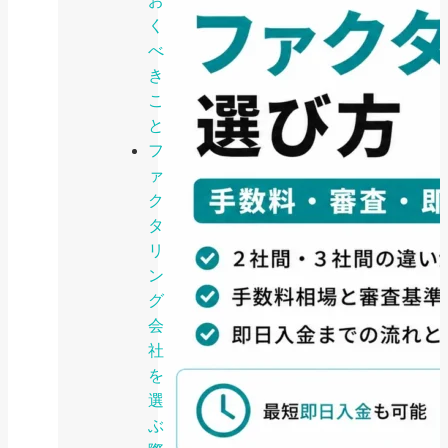
お
く
べ
き
こ
と
フ
ァ
ク
タ
リ
ン
グ
会
社
を
選
ぶ