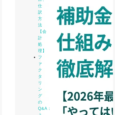
仕
訳
方
法
【会
計
処
理】
フ
ァ
ク
タ
リ
ン
グ
の
Q&A：
よ