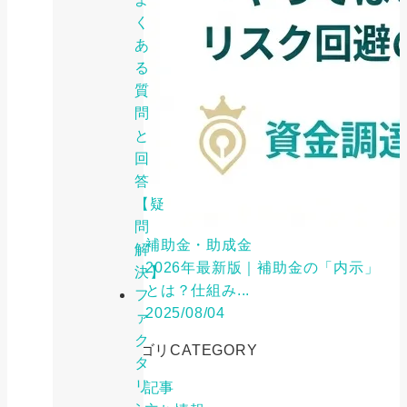
く
あ
る
質
問
と
回
答
【疑
問
補助金・助成金
解
2026年最新版｜補助金の「内示」
決】
とは？仕組み...
フ
2025/08/04
ァ
ク
カテゴリ
CATEGORY
タ
リ
特集記事