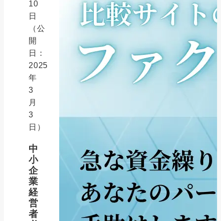
10
日
（公
開
日：
2025
年
3
月
3
日）
中
小
企
業
経
営
者