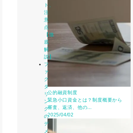
ト、
注
意
点
【徹
底
解
説】
フ
ァ
ク
タ
公的融資制度
リ
緊急小口資金とは？制度概要から
ン
審査、返済、他の...
グ
2025/04/02
の
デ
メ