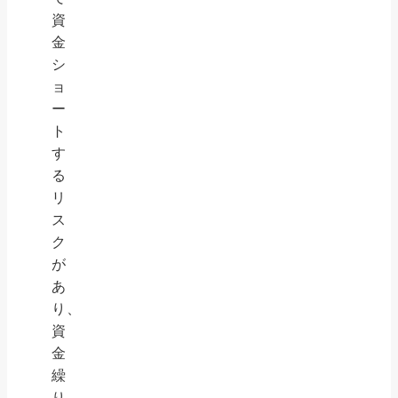
資
金
シ
ョ
ー
ト
す
る
リ
ス
ク
が
あ
り、
資
金
繰
り