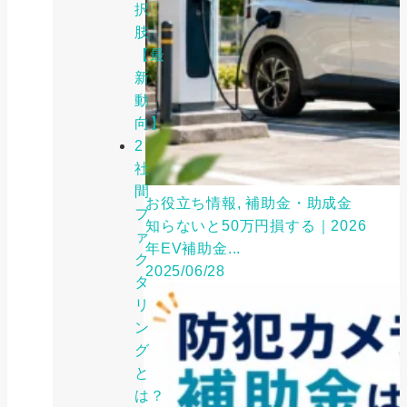
択
肢
【最
新
動
向】
2
社
間
お役立ち情報, 補助金・助成金
フ
知らないと50万円損する｜2026
ァ
年EV補助金...
ク
2025/06/28
タ
リ
ン
グ
と
は？