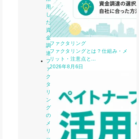
用
し
た
資
金
ファクタリング
調
ファクタリングとは？仕組み・メ
達
リット・注意点と...
フ
2026年8月6日
ァ
ク
タ
リ
ン
グ
の
メ
リ
ッ