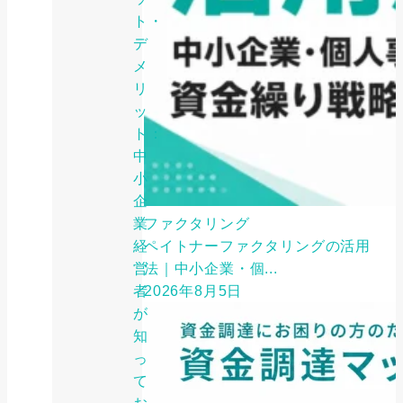
ト・
デ
メ
リ
ッ
ト：
中
小
企
業
ファクタリング
経
ペイトナーファクタリングの活用
営
法｜中小企業・個...
者
2026年8月5日
が
知
っ
て