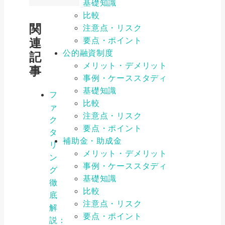
基礎知識
比較
関
注意点・リスク
連
要点・ポイント
公的融資制度
記
メリット・デメリット
事
事例・ケーススタディ
基礎知識
フ
比較
ァ
注意点・リスク
ク
要点・ポイント
タ
補助金・助成金
リ
メリット・デメリット
ン
事例・ケーススタディ
グ
基礎知識
徹
比較
底
注意点・リスク
解
要点・ポイント
説：