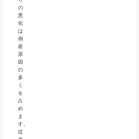
の
悪
化
は
倒
産
原
因
の
多
く
を
占
め
ま
す。
従