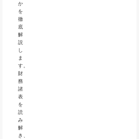
か
を
徹
底
解
説
し
ま
す。
財
務
諸
表
を
読
み
解
き、