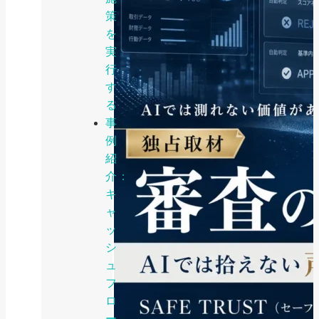
策
を
実
行
す
る
事
例
紹
介：
キ
ャ
ッ
シ
ュ
フ
ロ
ー