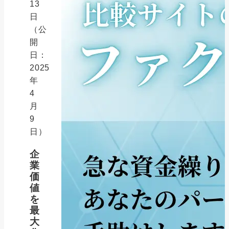
13
日
（公
開
日：
2025
年
4
月
9
日）
企
業
価
値
を
最
大