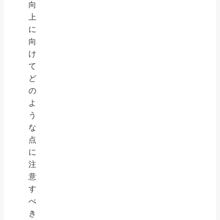
向
上
に
向
け
て
ど
の
よ
う
な
点
に
注
意
す
べ
き