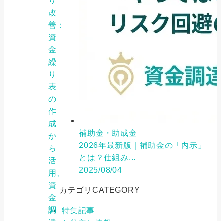
り
改
善：
資
金
繰
り
表
の
作
成
補助金・助成金
か
2026年最新版｜補助金の「内示」
ら
とは？仕組み...
活
2025/08/04
用、
資
カテゴリ
CATEGORY
金
調
特集記事