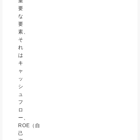
重
要
な
要
素、
そ
れ
は
キ
ャ
ッ
シ
ュ
フ
ロ
ー、
ROE（自
己