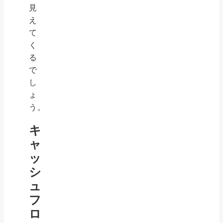
見
え
て
く
る
で
し
ょ
う。
キ
ャ
ッ
シ
ュ
フ
ロ