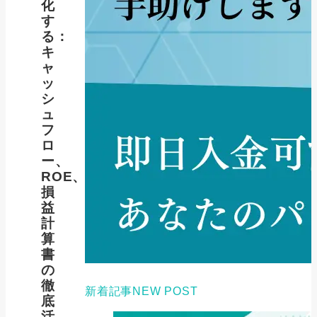
化
す
る：
キ
ャ
ッ
シ
ュ
フ
ロ
ー、
ROE、
損
益
計
算
書
の
徹
新着記事
NEW POST
底
活