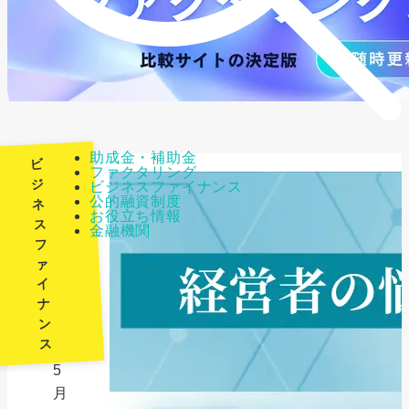
助成金・補助金
ビ
ファクタリング
ジ
ビジネスファイナンス
公的融資制度
ネ
最
お役立ち情報
ス
金融機関
終
フ
更
ァ
新
イ
日：
ナ
ン
2026
ス
年
5
月