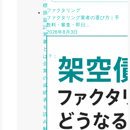
標
ファクタリング
損
ファクタリング業者の選び方｜手
益
数料・審査・即日...
計
2026年8月3日
算
書
と
は？：
企
業
の
成
績
表
を
読
み
解