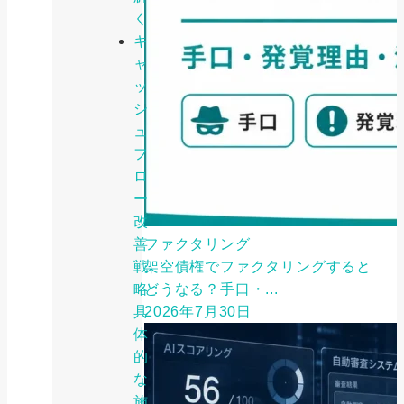
く
キ
ャ
ッ
シ
ュ
フ
ロ
ー
改
善
ファクタリング
戦
架空債権でファクタリングすると
略：
どうなる？手口・...
具
2026年7月30日
体
的
な
施