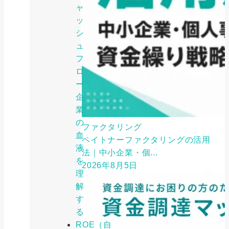
ャ
ッ
シ
ュ
フ
ロ
ー：
企
業
の
ファクタリング
血
ペイトナーファクタリングの活用
液
法｜中小企業・個...
を
2026年8月5日
理
解
す
る
ROE（自