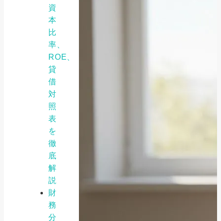
資
本
比
率、
ROE、
貸
借
対
照
表
を
徹
底
解
説
財
務
分