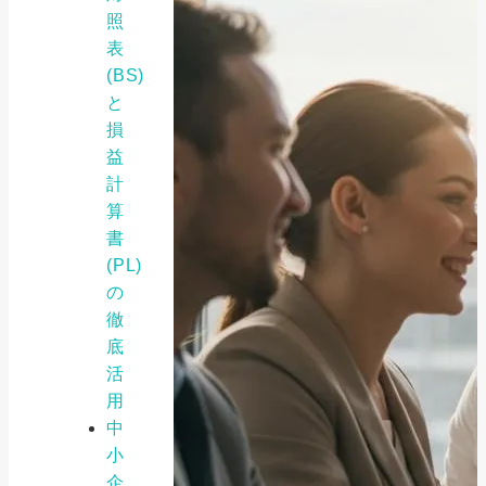
照
表
(BS)
と
損
益
計
算
書
(PL)
の
徹
底
活
用
中
小
企