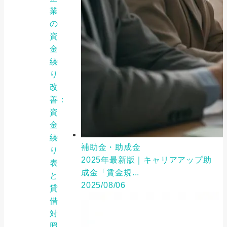
業
の
資
金
繰
り
改
善：
資
金
繰
補助金・助成金
り
2025年最新版｜キャリアアップ助
表
成金「賃金規...
と
2025/08/06
貸
借
対
照