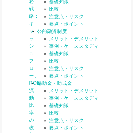
務
基礎知識
戦
比較
略：
注意点・リスク
キ
要点・ポイント
ャ
公的融資制度
ッ
メリット・デメリット
シ
事例・ケーススタディ
ュ
基礎知識
フ
比較
ロ
注意点・リスク
ー、
要点・ポイント
ROE、
補助金・助成金
流
メリット・デメリット
動
事例・ケーススタディ
比
基礎知識
率
比較
の
注意点・リスク
改
要点・ポイント