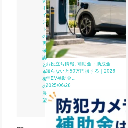
要
ポ
イ
ン
ト
の
再
確
認
お役立ち情報, 補助金・助成金
と
知らないと50万円損する｜2026
今
年EV補助金...
後
2025/06/28
の
展
望