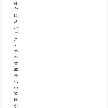
経
営
に
活
か
す
こ
と
で、
企
業
成
長
へ
の
道
筋
が