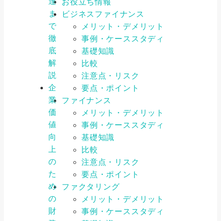
達
お役立ち情報
ま
ビジネスファイナンス
で
メリット・デメリット
徹
事例・ケーススタディ
底
基礎知識
解
比較
説
注意点・リスク
企
要点・ポイント
業
ファイナンス
価
メリット・デメリット
値
事例・ケーススタディ
向
基礎知識
上
比較
の
注意点・リスク
た
要点・ポイント
め
ファクタリング
の
メリット・デメリット
財
事例・ケーススタディ