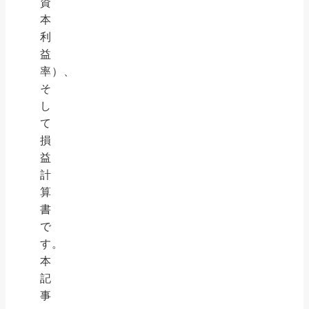
資
本
利
益
率）、
そ
し
て
損
益
計
算
書
で
す。
本
記
事