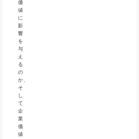
価
値
に
影
響
を
与
え
る
の
か、
そ
し
て
企
業
価
値