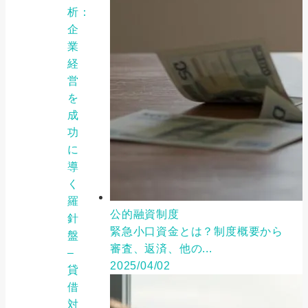
析：
企
業
経
営
を
成
功
に
導
く
羅
公的融資制度
針
緊急小口資金とは？制度概要から
盤
審査、返済、他の...
–
2025/04/02
貸
借
対