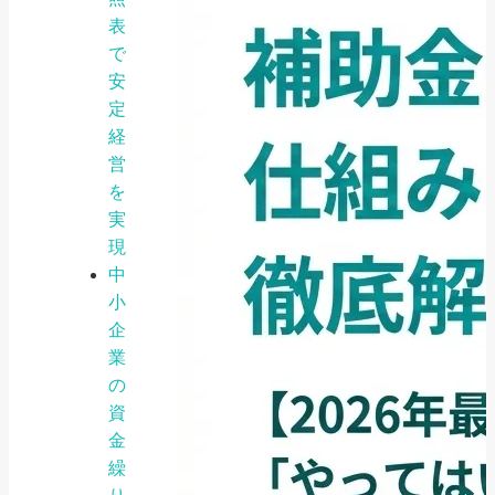
表
で
安
定
経
営
を
実
現
中
小
企
業
の
資
金
繰