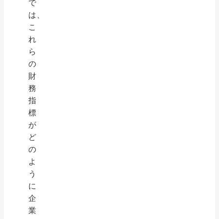
で
は、
こ
れ
ら
の
財
務
指
標
が
ど
の
よ
う
に
企
業