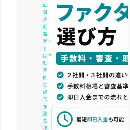
己
資
本
利
益
率）
と
は？：
効
率
的
な
経
営
を
測
る
指