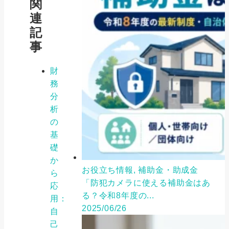
関
連
記
事
財
務
分
析
の
基
礎
か
お役立ち情報, 補助金・助成金
ら
「防犯カメラに使える補助金はあ
応
る？令和8年度の...
用：
2025/06/26
自
己