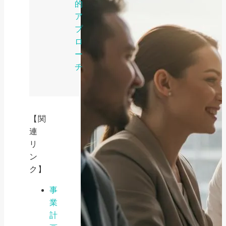
的
ア
プ
ロ
ー
チ
【関
連
リ
ン
ク】
事
業
計