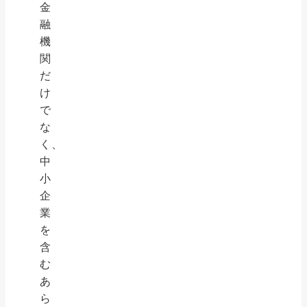
金
融
機
関
だ
け
で
な
く、
中
小
企
業
を
含
む
あ
ら