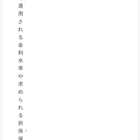
適
用
さ
れ
る
金
利
水
準
や
求
め
ら
れ
る
担
保・
保