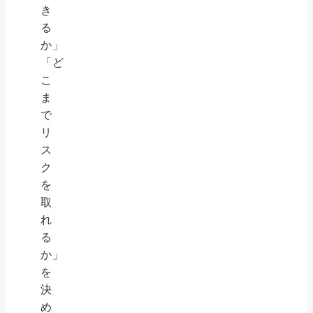
き
る
か」
「ど
こ
ま
で
リ
ス
ク
を
取
れ
る
か」
を
決
め