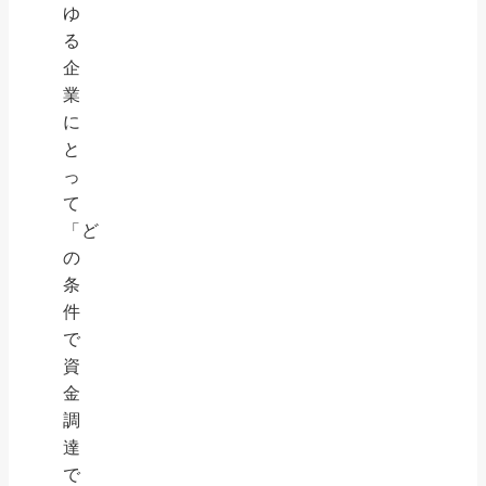
ゆ
る
企
業
に
と
っ
て
「ど
の
条
件
で
資
金
調
達
で