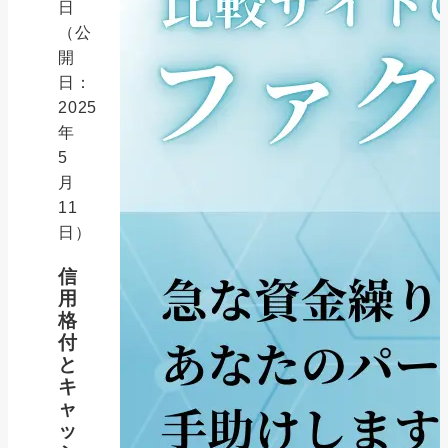
日
（公
開
日：
2025
年
5
月
11
日）
信
用
格
付
と
キ
ャ
ッ