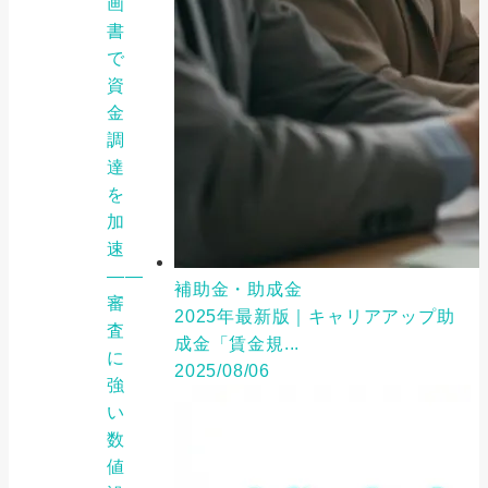
画
書
で
資
金
調
達
を
加
速
――
補助金・助成金
審
2025年最新版｜キャリアアップ助
査
成金「賃金規...
に
2025/08/06
強
い
数
値