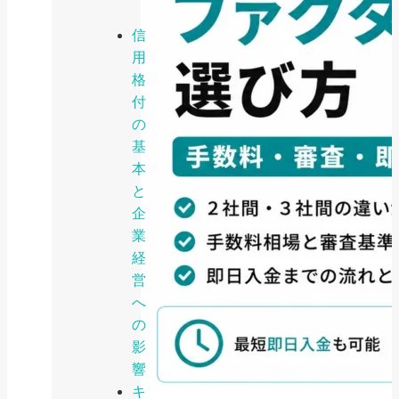
信
用
格
付
の
基
本
と
企
業
経
営
へ
の
影
響
キ