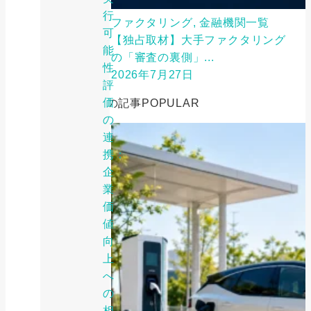
行
ファクタリング, 金融機関一覧
可
【独占取材】大手ファクタリング
能
の「審査の裏側」...
性
2026年7月27日
評
価
人気の記事
POPULAR
の
連
携：
企
業
価
値
向
上
へ
の
相