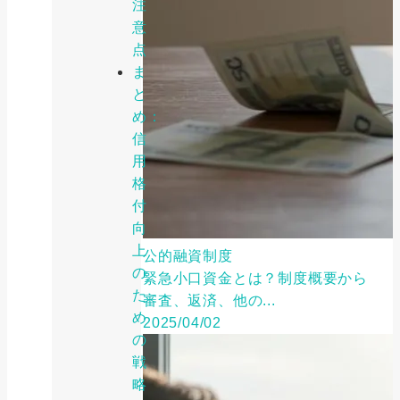
注
意
点
ま
と
め：
信
用
格
付
向
上
公的融資制度
の
緊急小口資金とは？制度概要から
た
審査、返済、他の...
め
2025/04/02
の
戦
略