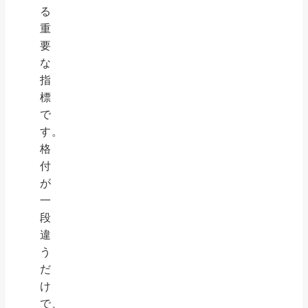
る
重
要
な
指
標
で
す。
格
付
が
一
段
違
う
だ
け
で、