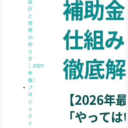
設
計
と
信
用
の
作
り
方
〖2025
年
版〗
プ
ロ
ジ
ェ
ク
ト