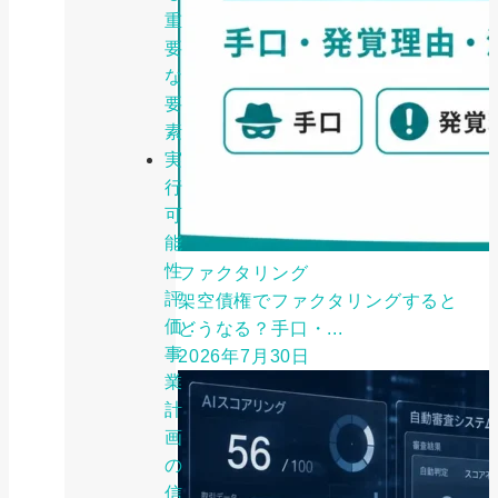
重
要
な
要
素
実
行
可
能
性
ファクタリング
評
架空債権でファクタリングすると
価：
どうなる？手口・...
事
2026年7月30日
業
計
画
の
信