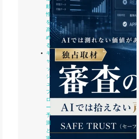
頼
性
を
高
め
る
キ
ャ
ッ
シ
ュ
フ
ロ
ー
予
測
と
実