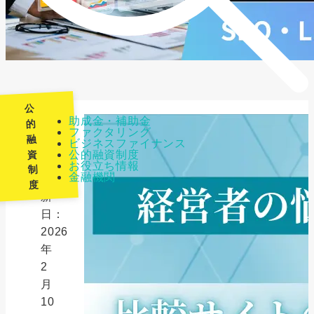
公
助成金・補助金
的
ファクタリング
融
ビジネスファイナンス
最
資
公的融資制度
終
お役立ち情報
制
金融機関
更
度
新
日：
2026
年
2
月
10