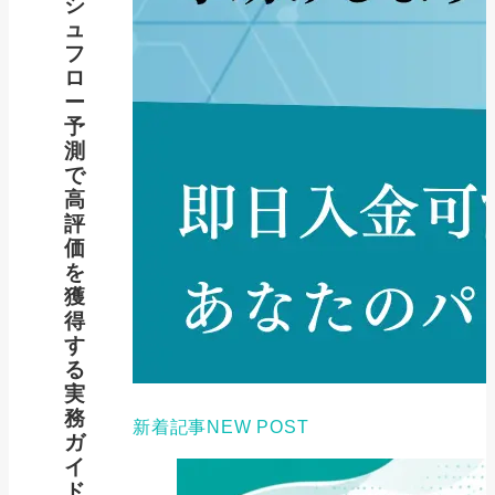
シ
ュ
フ
ロ
ー
予
測
で
高
評
価
を
獲
得
す
る
実
務
新着記事
NEW POST
ガ
イ
ド