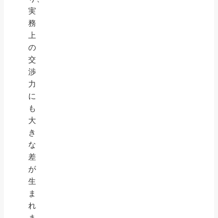
実
務
上
の
交
渉
力
に
も
大
き
な
差
が
生
ま
れ
ま