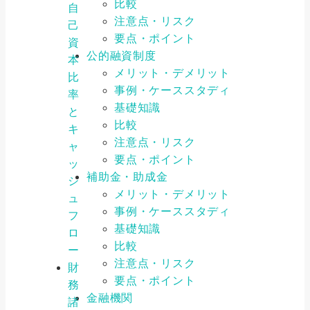
比較
自
注意点・リスク
己
要点・ポイント
資
公的融資制度
本
メリット・デメリット
比
事例・ケーススタディ
率
基礎知識
と
比較
キ
注意点・リスク
ャ
要点・ポイント
ッ
補助金・助成金
シ
メリット・デメリット
ュ
事例・ケーススタディ
フ
基礎知識
ロ
比較
ー
注意点・リスク
財
要点・ポイント
務
金融機関
諸