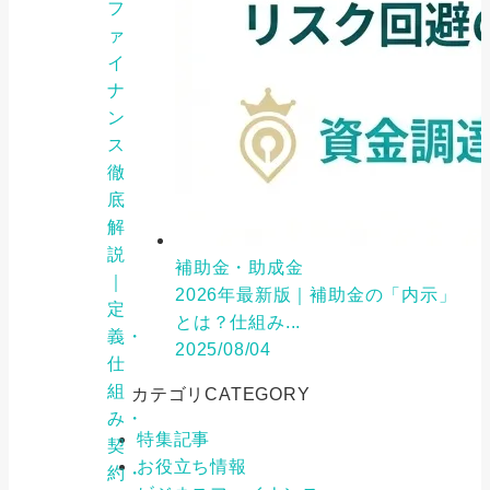
フ
ァ
イ
ナ
ン
ス
徹
底
解
説
補助金・助成金
｜
2026年最新版｜補助金の「内示」
定
とは？仕組み...
義・
2025/08/04
仕
組
カテゴリ
CATEGORY
み・
特集記事
契
お役立ち情報
約・