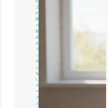
向
上
の
取
り
組
み
が
マ
ッ
チ
し
な
い
ケ
ー
ス
と