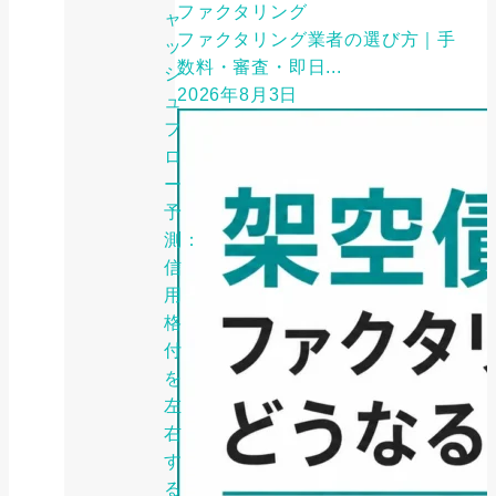
ファクタリング
ャ
ファクタリング業者の選び方｜手
ッ
数料・審査・即日...
シ
2026年8月3日
ュ
フ
ロ
ー
予
測：
信
用
格
付
を
左
右
す
る