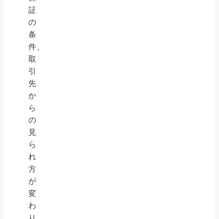
証
の
条
件、
取
引
先
か
ら
の
見
ら
れ
方
が
変
わ
り、