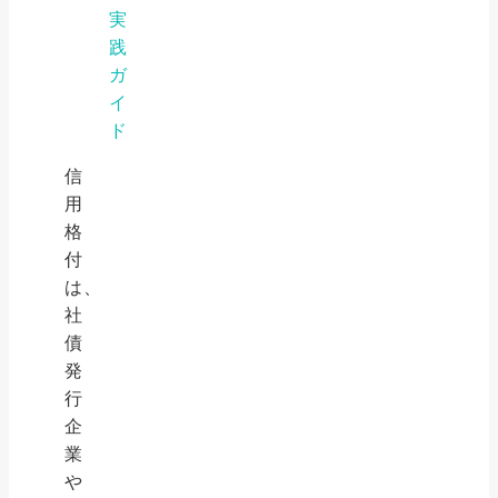
実
践
ガ
イ
ド
信
用
格
付
は、
社
債
発
行
企
業
や