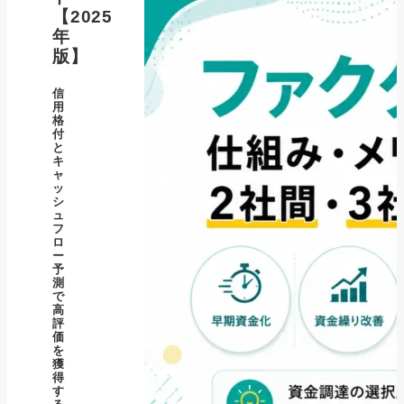
【2025
年
版】
信
用
格
付
と
キ
ャ
ッ
シ
ュ
フ
ロ
ー
予
測
で
高
評
価
を
獲
得
す