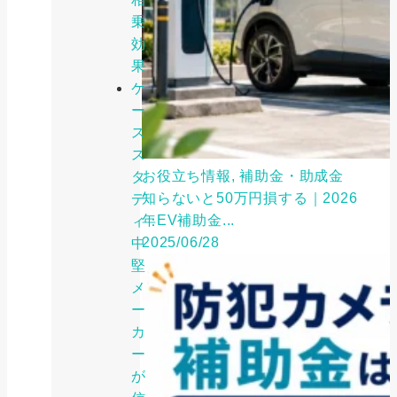
乗
効
果
ケ
ー
ス
ス
お役立ち情報, 補助金・助成金
タ
知らないと50万円損する｜2026
デ
年EV補助金...
ィ：
2025/06/28
中
堅
メ
ー
カ
ー
が