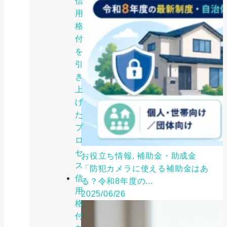
信
用
格
付
を
引
き
上
げ
た
プ
ロ
セ
お役立ち情報, 補助金・助成金
ス
「防犯カメラに使える補助金はあ
信
る？令和8年度の...
用
2025/06/26
格
付