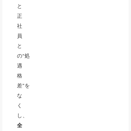
と
正
社
員
と
の“処
遇
格
差”を
な
く
し、
全