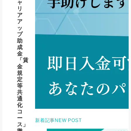
ャ
リ
ア
ア
ッ
プ
助
成
金
「賃
金
規
定
等
共
通
化
コ
ー
新着記事
NEW POST
ス」
徹