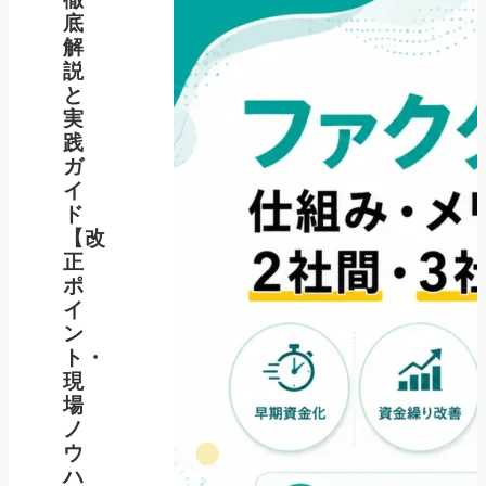
底
解
説
と
実
践
ガ
イ
ド
【改
正
ポ
イ
ン
ト・
現
場
ノ
ウ
ハ