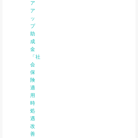
ア
ア
ッ
プ
助
成
金
「社
会
保
険
適
用
時
処
遇
改
善