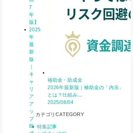
7
年
版】
2025
年
最
新
版
｜
キ
補助金・助成金
ャ
2026年最新版｜補助金の「内示」
リ
とは？仕組み...
ア
2025/08/04
ア
ッ
カテゴリ
CATEGORY
プ
助
特集記事