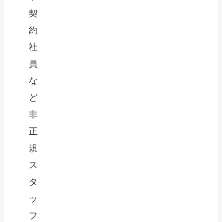
契
約
社
員
な
ど
非
正
規
ス
タ
ッ
フ