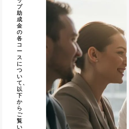
ッ
プ
助
成
金
の
各
コ
ー
ス
に
つ
い
て、
以
下
か
ら
ご
覧
い