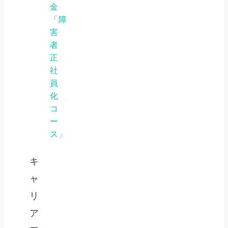
金
「障
害
者
正
社
員
化
コ
ー
ス」
キ
ャ
リ
ア