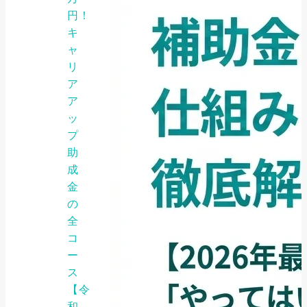
円！
キ
ャ
リ
ア
ア
ッ
プ
助
成
金
の
全
コ
ー
ス
【令
和