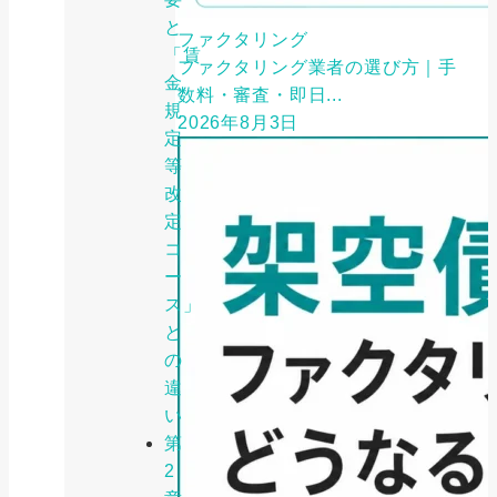
と
ファクタリング
「賃
ファクタリング業者の選び方｜手
金
数料・審査・即日...
規
2026年8月3日
定
等
改
定
コ
ー
ス」
と
の
違
い
第
2