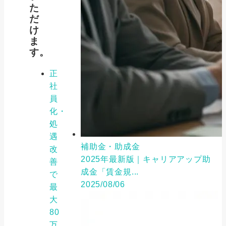
た
だ
け
ま
す。
正
社
員
化・
処
遇
補助金・助成金
改
2025年最新版｜キャリアアップ助
善
成金「賃金規...
で
2025/08/06
最
大
80
万