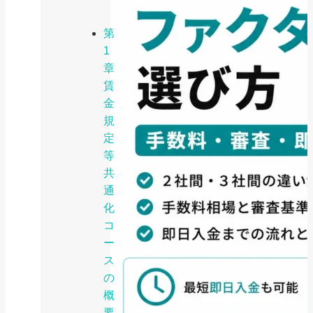
第
1
章
賃
金
規
定
等
共
通
化
コ
ー
ス
の
概
要