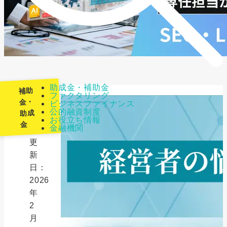
助成金・補助金
補助
ファクタリング
金・
ビジネスファイナンス
公的融資制度
助成
最
お役立ち情報
金
金融機関
終
更
新
日：
2026
年
2
月