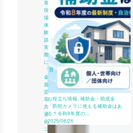
章
現
場
体
験
談：
実
際
に
「賃
金
規
定
お役立ち情報, 補助金・助成金
等
「防犯カメラに使える補助金はあ
共
る？令和8年度の...
通
2025/06/26
化
コ