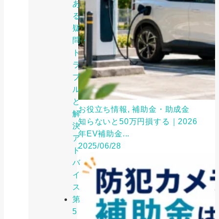
あ
る
疑
問・
ト
ラ
ブ
ル
と
お役立ち情報, 補助金・助成金
解
知らないと50万円損する｜2026
決
年EV補助金...
ア
2025/06/28
ド
バ
イ
ス
第
5