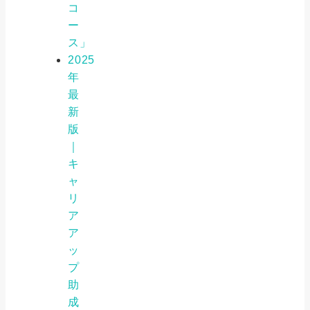
コ
ー
ス」
2025
年
最
新
版
｜
キ
ャ
リ
ア
ア
ッ
プ
助
成