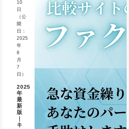
10
日
（公
開
日：
2025
年
8
月
7
日）
2025
年
最
新
版
｜
キ