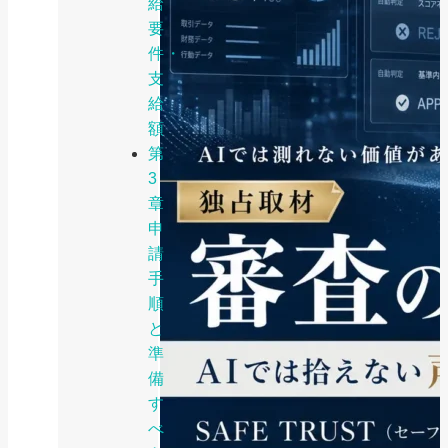
給
要
件・
支
給
額
第
3
章
申
請
手
順
と
準
備
す
べ