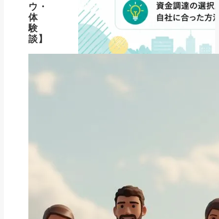
ウ・
体
験
談】
ファクタリング
ファクタリングとは？仕組み・メ
リット・注意点と...
2026年8月6日