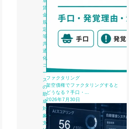
章
賃
金
規
定
等
共
通
化
コ
ー
ファクタリング
ス
架空債権でファクタリングすると
の
どうなる？手口・...
助
2026年7月30日
成
対
象・
支