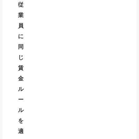
従
業
員
に
同
じ
賃
金
ル
ー
ル
を
適