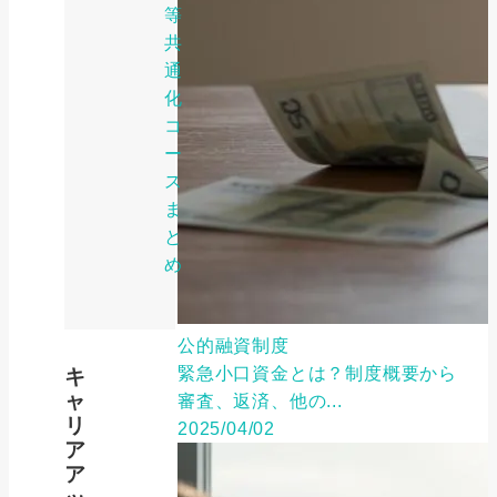
等
共
通
化
コ
ー
ス
ま
と
め
公的融資制度
緊急小口資金とは？制度概要から
キ
ャ
審査、返済、他の...
リ
2025/04/02
ア
ア