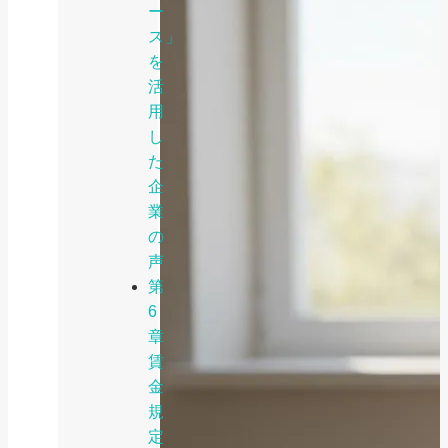
ー
ス」
を
活
用
し
た
企
業
の
声
第
6
章
賃
金
規
定