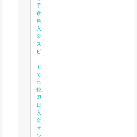
手
数
料・
入
金
ス
ピ
ー
ド
で
比
較。
即
日
入
金・
オ
ン