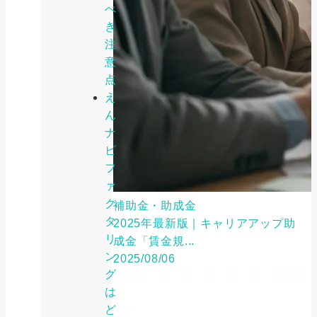
べ
き
注
意
点
え
ん
ナ
ビ
フ
ァ
ク
補助金・助成金
タ
2025年最新版｜キャリアアップ助
リ
成金「賃金規...
ン
2025/08/06
グ
は
ど