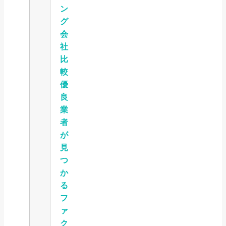
ン
グ
会
社
比
較
優
良
業
者
が
見
つ
か
る
フ
ァ
ク