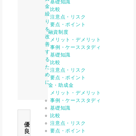
基礎知識
金
比較
繰
注意点・リスク
り
要点・ポイント
を
公的融資制度
改
メリット・デメリット
善
事例・ケーススタディ
す
基礎知識
る
比較
た
注意点・リスク
め
要点・ポイント
に
補助金・助成金
メリット・デメリット
事例・ケーススタディ
基礎知識
比較
注意点・リスク
優
要点・ポイント
良