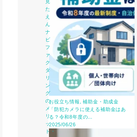
見
た
え
ん
ナ
ビ
フ
ァ
ク
タ
リ
ン
グ
の
お役立ち情報, 補助金・助成金
メ
「防犯カメラに使える補助金はあ
リ
る？令和8年度の...
ッ
2025/06/26
ト・