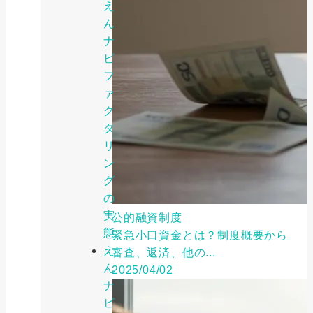
え
ん
ナ
ビ
フ
ァ
ク
タ
リ
ン
グ
の
実
公的融資制度
態
緊急小口資金とは？制度概要から
え
審査、返済、他の...
ん
2025/04/02
ナ
ビ