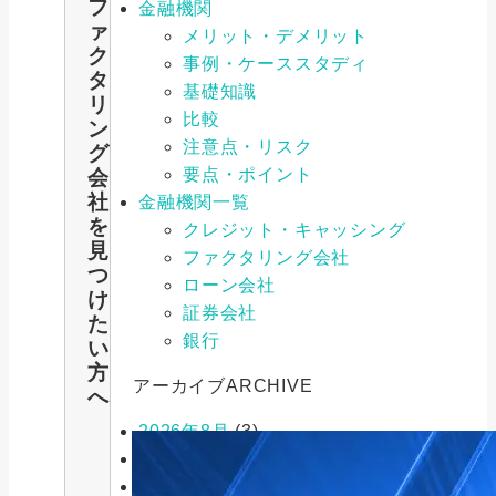
フ
金融機関
ァ
メリット・デメリット
ク
事例・ケーススタディ
タ
基礎知識
リ
比較
ン
注意点・リスク
グ
要点・ポイント
会
社
金融機関一覧
を
クレジット・キャッシング
見
ファクタリング会社
つ
ローン会社
け
証券会社
た
銀行
い
方
アーカイブ
ARCHIVE
へ
2026年8月
(3)
2026年7月
(9)
2026年6月
(6)