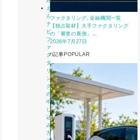
み
え
ん
ファクタリング, 金融機関一覧
ナ
【独占取材】大手ファクタリング
ビ
の「審査の裏側」...
フ
2026年7月27日
ァ
人気の記事
POPULAR
ク
タ
リ
ン
グ
の
申
し
込
み
方