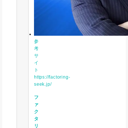
参
考
サ
イ
ト
https://factoring-
seek.jp/
フ
ァ
ク
タ
リ