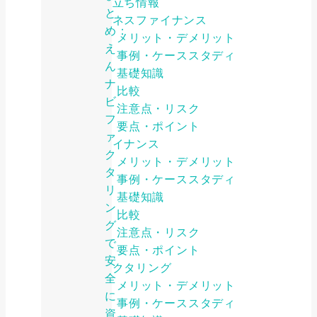
お役立ち情報
と
ビジネスファイナンス
め：
メリット・デメリット
え
事例・ケーススタディ
ん
基礎知識
ナ
比較
ビ
注意点・リスク
フ
要点・ポイント
ァ
ファイナンス
ク
メリット・デメリット
タ
事例・ケーススタディ
リ
基礎知識
ン
比較
グ
注意点・リスク
で
要点・ポイント
安
ファクタリング
全
メリット・デメリット
に
事例・ケーススタディ
資