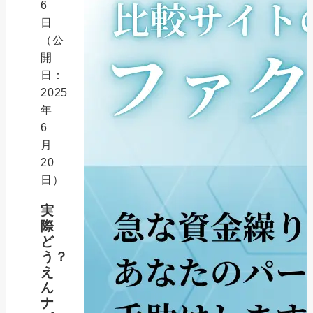
6
日
（公
開
日：
2025
年
6
月
20
日）
実
際
ど
う？
え
ん
ナ