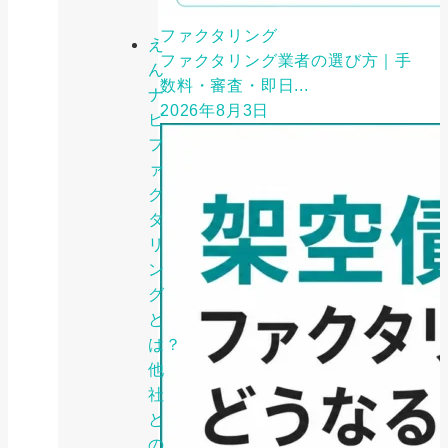
ファクタリング
え
ファクタリング業者の選び方｜手
ん
数料・審査・即日...
ナ
2026年8月3日
ビ
フ
ァ
ク
タ
リ
ン
グ
と
は？
他
社
と
の