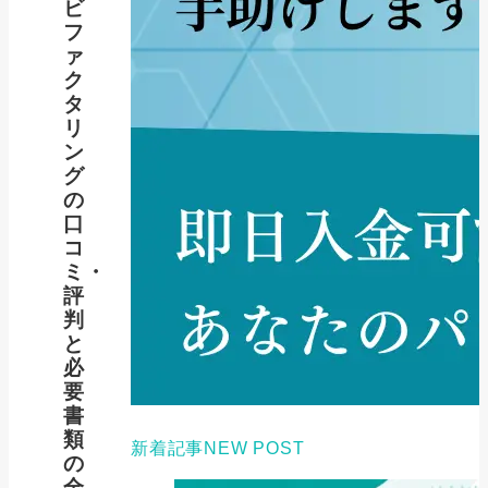
ビ
フ
ァ
ク
タ
リ
ン
グ
の
口
コ
ミ・
評
判
と
必
要
書
類
新着記事
NEW POST
の
全