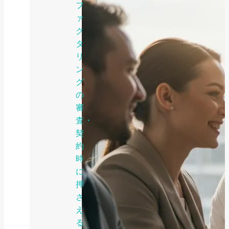
フ
ァ
ク
タ
リ
ン
グ
の
審
査・
契
約
時
に
押
さ
え
る