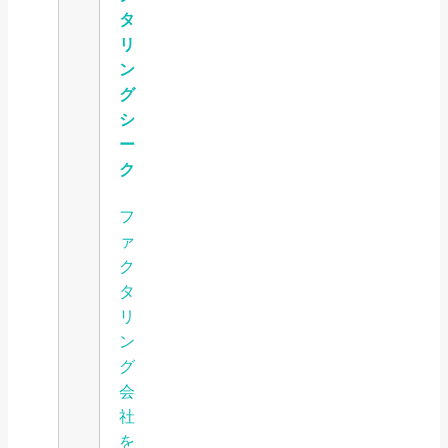
タ
リ
ン
グ
シ
ー
ク
フ
ァ
ク
タ
リ
ン
グ
会
社
を