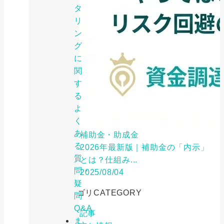
タ
リ
ン
グ
に
関
す
る
よ
く
あ
補助金・助成金
る
2026年最新版｜補助金の「内示」
質
とは？仕組み...
問・
2025/08/04
疑
カテゴリ
CATEGORY
問
Q&A
特集記事
ま