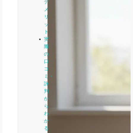
デ
メ
リ
ッ
ト
実
際
の
口
コ
ミ・
評
判
か
ら
わ
か
る