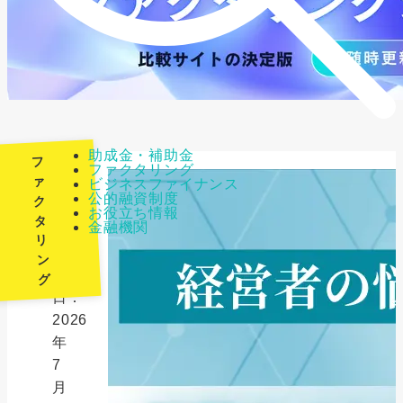
助成金・補助金
フ
ファクタリング
ァ
ビジネスファイナンス
公的融資制度
ク
最
お役立ち情報
タ
金融機関
終
リ
更
ン
新
グ
日：
2026
年
7
月