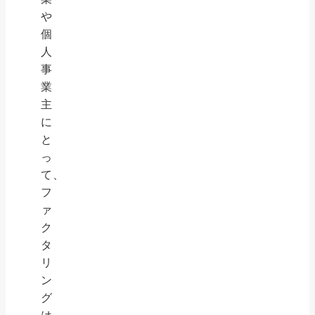
や
個
人
事
業
主
に
と
っ
て、
フ
ァ
ク
タ
リ
ン
グ