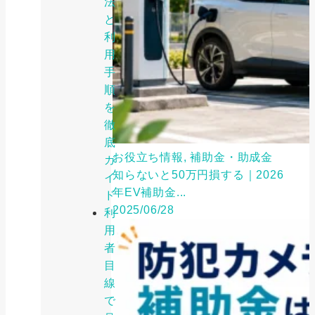
法
と
利
用
手
順
を
徹
底
お役立ち情報, 補助金・助成金
ガ
知らないと50万円損する｜2026
イ
年EV補助金...
ド
2025/06/28
利
用
者
目
線
で