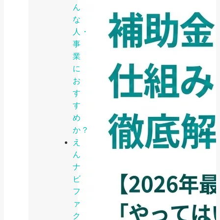
ん
な
人・
事
業
に
お
す
す
め
か？
え
ん
ナ
ビ
フ
ァ
ク