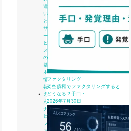
違
い
と
サ
ー
ビ
ス
の
基
本
ファクタリング
情
架空債権でファクタリングすると
報
どうなる？手口・...
え
2026年7月30日
ん
ナ
ビ
フ
ァ