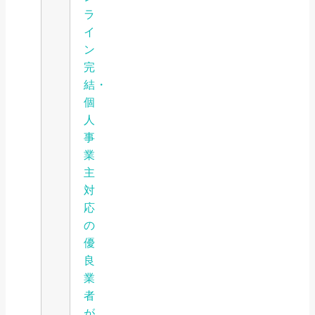
ラ
イ
ン
完
結・
個
人
事
業
主
対
応
の
優
良
業
者
が