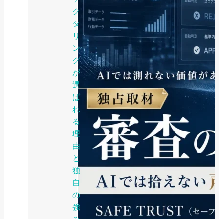
ク
タ
リ
ン
グ
が
選
ば
れ
る
理
由
と
独
自
の
強