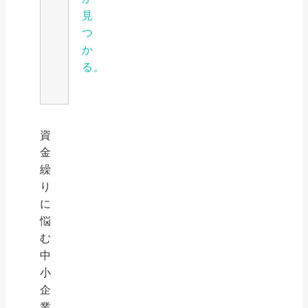
見
つ
か
る。
資
金
繰
り
に
悩
む
中
小
企
業