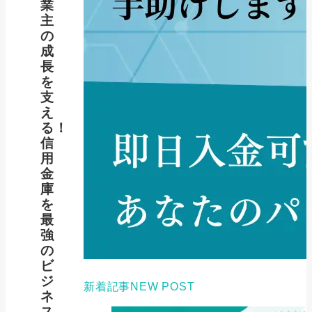
業
主
の
成
長
を
支
え
る！
信
用
金
庫
を
最
強
の
ビ
ジ
新着記事
NEW POST
ネ
ス