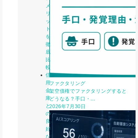
メ
リ
ッ
ト
を
徹
底
比
較
信
用
ファクタリング
金
架空債権でファクタリングすると
庫
どうなる？手口・...
と
2026年7月30日
の
良
好
な