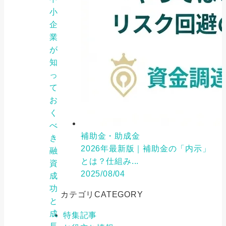
小
企
業
が
知
っ
て
お
く
べ
補助金・助成金
き
2026年最新版｜補助金の「内示」
融
とは？仕組み...
資
2025/08/04
成
功
カテゴリ
CATEGORY
と
成
特集記事