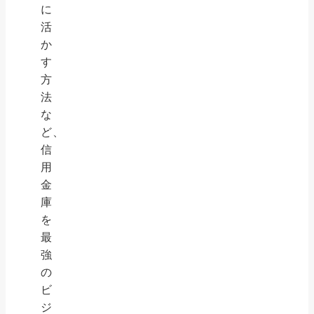
に
活
か
す
方
法
な
ど、
信
用
金
庫
を
最
強
の
ビ
ジ