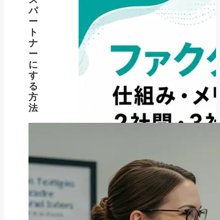
パ
ー
ト
ナ
ー
に
す
る
方
法