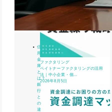
信
用
金
ファクタリング
庫
ペイトナーファクタリングの活用
と
法｜中小企業・個...
は？
2026年8月5日
銀
行
と
の
違