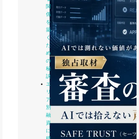
関
係
を
築
く
た
め
の
秘
訣
エ
リ
ア
別
融
資
に
積