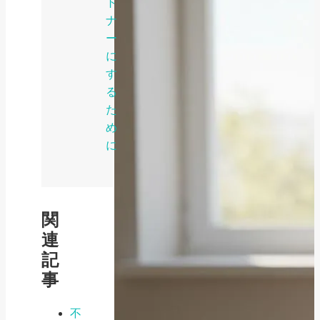
ト
ナ
ー
に
す
る
た
め
に
関
連
記
事
不