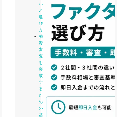
い
と
選
び
方
融
資
審
査
を
突
破
す
る
た
め
の
基