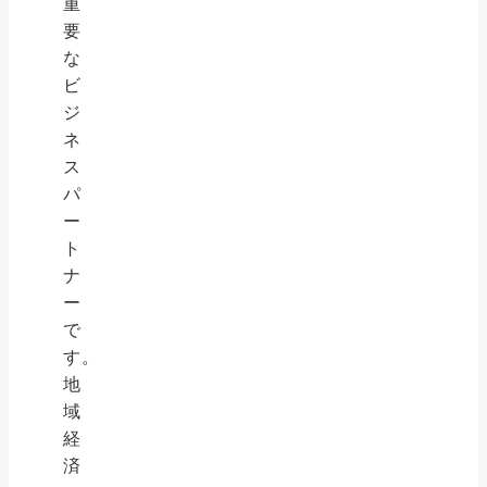
重
要
な
ビ
ジ
ネ
ス
パ
ー
ト
ナ
ー
で
す。
地
域
経
済