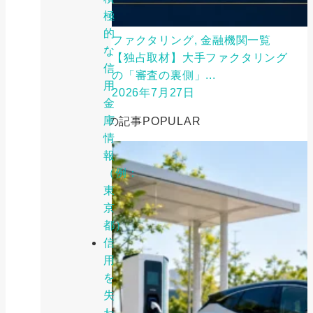
極
的
ファクタリング, 金融機関一覧
な
【独占取材】大手ファクタリング
信
の「審査の裏側」...
用
2026年7月27日
金
庫
人気の記事
POPULAR
情
報
（例：
東
京
都）
信
用
を
失
わ