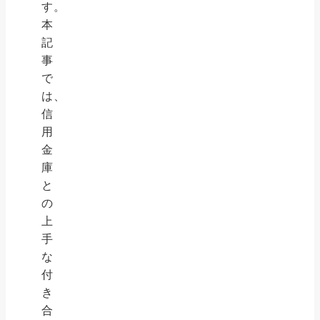
す。
本
記
事
で
は、
信
用
金
庫
と
の
上
手
な
付
き
合