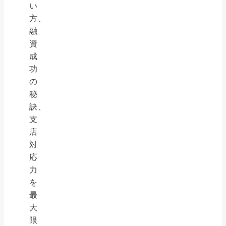
い
方、
融
資
成
功
の
秘
訣、
支
店
対
応
力
を
最
大
限