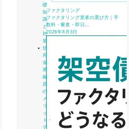
礎
ファクタリング
知
ファクタリング業者の選び方｜手
識
数料・審査・即日...
と
2026年8月3日
対
策
信
用
金
庫
融
資
の
メ
リ
ッ
ト・
デ