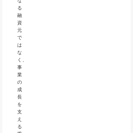
な
る
融
資
元
で
は
な
く、
事
業
の
成
長
を
支
え
る