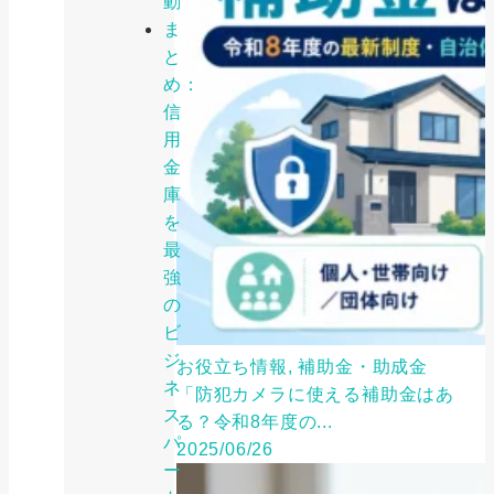
動
ま
と
め：
信
用
金
庫
を
最
強
の
ビ
ジ
お役立ち情報, 補助金・助成金
ネ
「防犯カメラに使える補助金はあ
ス
る？令和8年度の...
パ
2025/06/26
ー