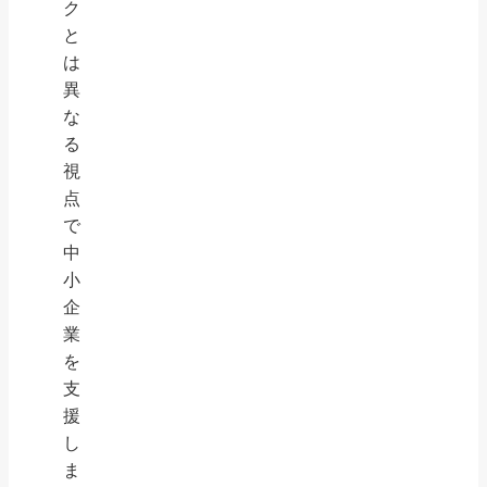
ク
と
は
異
な
る
視
点
で
中
小
企
業
を
支
援
し
ま