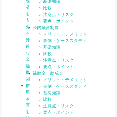
経
基礎知識
済
比較
を
注意点・リスク
支
要点・ポイント
え
公的融資制度
る
メリット・デメリット
身
事例・ケーススタディ
近
基礎知識
な
比較
金
注意点・リスク
融
要点・ポイント
機
補助金・助成金
関
メリット・デメリット
信
事例・ケーススタディ
用
基礎知識
金
比較
庫
注意点・リスク
を
要点・ポイント