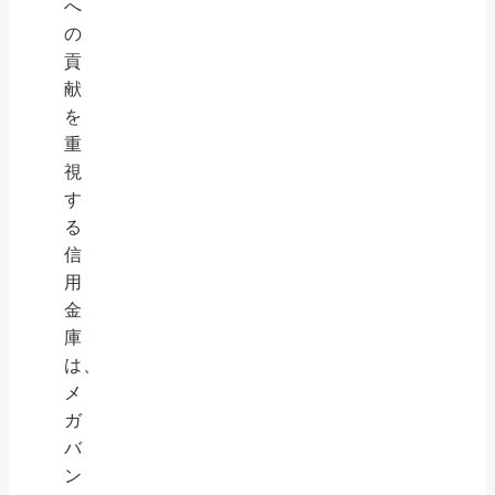
へ
の
貢
献
を
重
視
す
る
信
用
金
庫
は、
メ
ガ
バ
ン