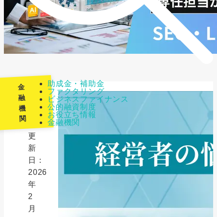
助成金・補助金
金
ファクタリング
融
ビジネスファイナンス
公的融資制度
機
最
お役立ち情報
関
金融機関
終
更
新
日：
2026
年
2
月