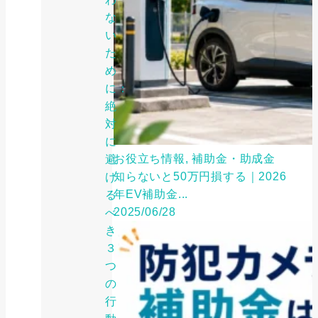
な
い
た
め
に：
絶
対
に
お役立ち情報, 補助金・助成金
避
知らないと50万円損する｜2026
け
年EV補助金...
る
2025/06/28
べ
き
３
つ
の
行