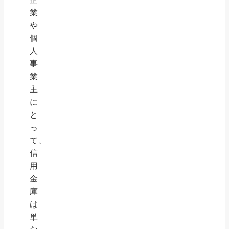
業
や
個
人
事
業
主
に
と
っ
て、
信
用
金
庫
は
単