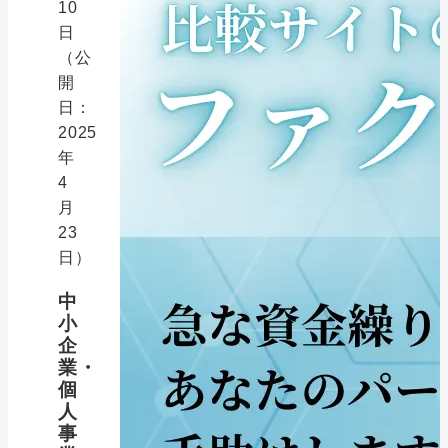
10
日
（公
開
日：
2025
年
4
月
23
日）
中
小
企
業・
個
人
事