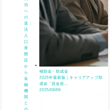
功
へ
の
道：
法
人
口
座
開
設
か
補助金・助成金
ら
2025年最新版｜キャリアアップ助
金
成金「賃金規...
融
2025/08/06
機
関
と
の