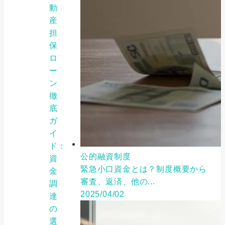
動
産
担
保
ロ
ー
ン
徹
底
ガ
イ
ド：
公的融資制度
資
緊急小口資金とは？制度概要から
金
審査、返済、他の...
調
2025/04/02
達
の
選