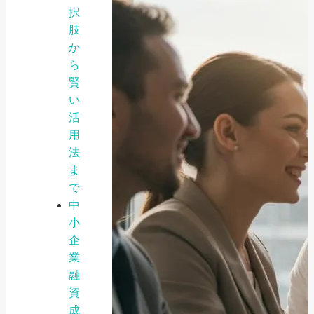
択
肢
か
ら
賢
い
活
用
法
ま
で
中
小
企
業
融
資
成