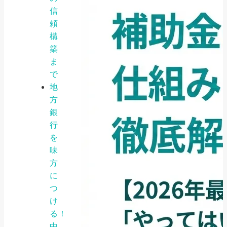
信
頼
構
築
ま
で
地
方
銀
行
を
味
方
に
つ
け
る！
中