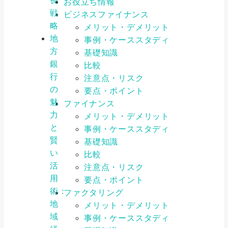
長
お役立ち情報
戦
ビジネスファイナンス
略
メリット・デメリット
地
事例・ケーススタディ
方
基礎知識
銀
比較
行
注意点・リスク
の
要点・ポイント
魅
ファイナンス
力
メリット・デメリット
と
事例・ケーススタディ
賢
基礎知識
い
比較
活
注意点・リスク
用
要点・ポイント
術：
ファクタリング
地
メリット・デメリット
域
事例・ケーススタディ