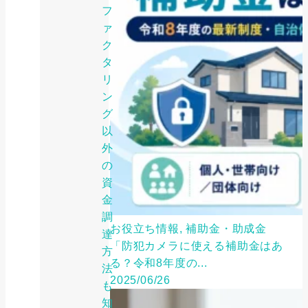
フ
ァ
ク
タ
リ
ン
グ
以
外
の
資
金
調
お役立ち情報, 補助金・助成金
達
「防犯カメラに使える補助金はあ
方
る？令和8年度の...
法
2025/06/26
も
知