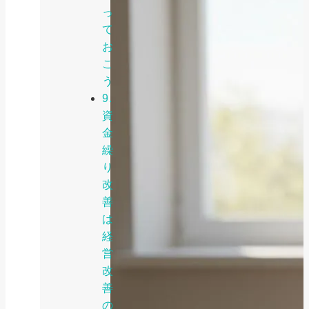
っ
て
お
こ
う
9.
資
金
繰
り
改
善
は
経
営
改
善
の