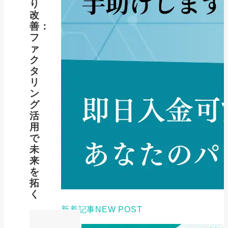
り
改
善：
フ
ァ
ク
タ
リ
ン
グ
活
用
で
未
来
を
拓
く
新着記事
NEW POST