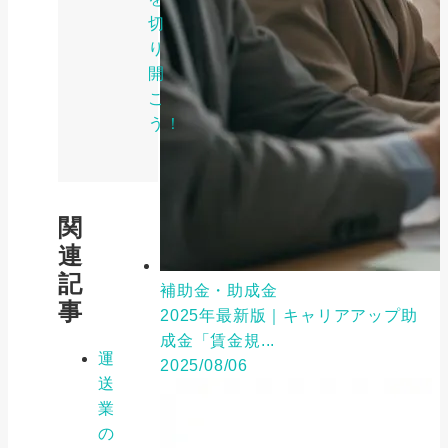
切
り
開
こ
う！
関
連
記
補助金・助成金
事
2025年最新版｜キャリアアップ助
成金「賃金規...
運
2025/08/06
送
業
の