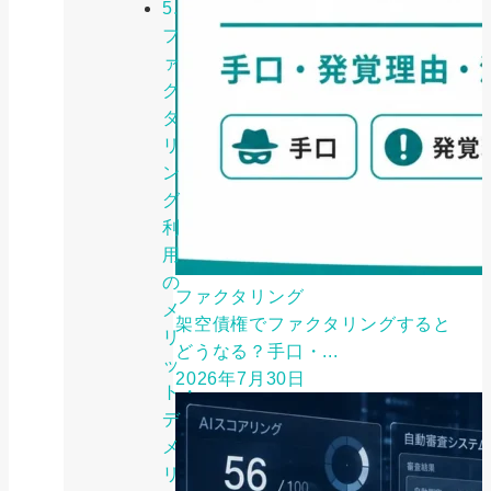
5.
フ
ァ
ク
タ
リ
ン
グ
利
用
の
ファクタリング
メ
架空債権でファクタリングすると
リ
どうなる？手口・...
ッ
2026年7月30日
ト・
デ
メ
リ