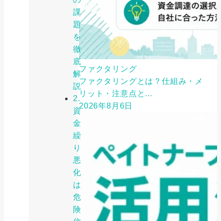
課
題
を
徹
底
ファクタリング
解
ファクタリングとは？仕組み・メ
説
リット・注意点と...
2.
2026年8月6日
資
金
繰
り
悪
化
は
危
険