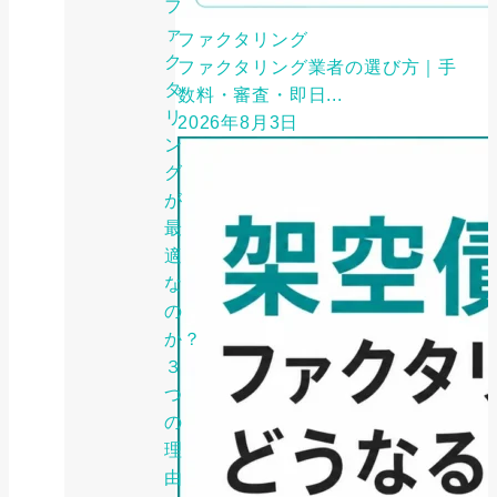
フ
ァ
ファクタリング
ク
ファクタリング業者の選び方｜手
タ
数料・審査・即日...
リ
2026年8月3日
ン
グ
が
最
適
な
の
か？
３
つ
の
理
由