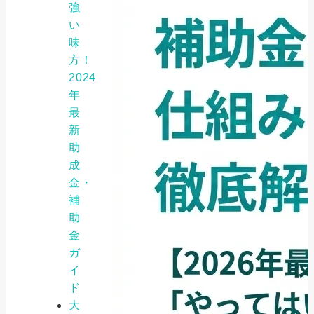
強
い
味
方！
2024
年
最
新
助
成
金・
補
助
金
ガ
イ
ド
大