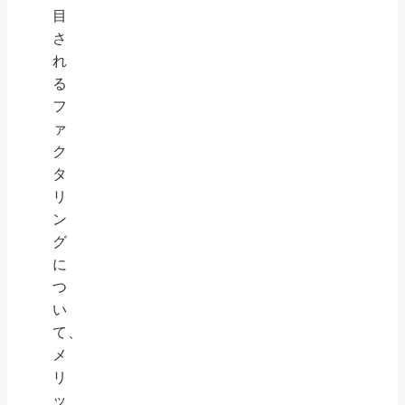
目
さ
れ
る
フ
ァ
ク
タ
リ
ン
グ
に
つ
い
て、
メ
リ
ッ