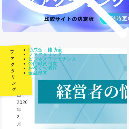
助成金・補助金
フ
ファクタリング
ァ
ビジネスファイナンス
公的融資制度
ク
最
お役立ち情報
タ
金融機関
終
リ
更
ン
新
グ
日：
2026
年
2
月