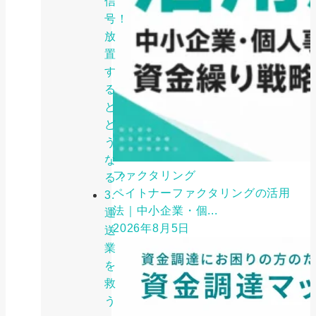
信
号！
放
置
す
る
と
ど
う
な
ファクタリング
る？
ペイトナーファクタリングの活用
3.
法｜中小企業・個...
運
2026年8月5日
送
業
を
救
う