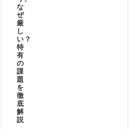
な
ぜ
厳
し
い？
特
有
の
課
題
を
徹
底
解
説