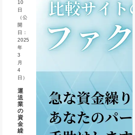
10
日
（公
開
日：
2025
年
3
月
4
日）
運
送
業
の
資
金
繰