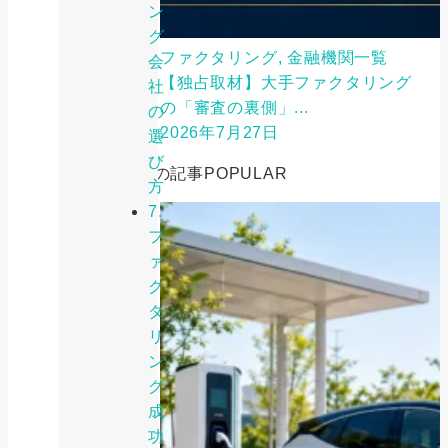
ン
グ
ファクタリング, 金融機関一覧
会
【独占取材】大手ファクタリング
社
の「審査の裏側」...
の
2026年7月27日
選
び
人気の記事
POPULAR
方
7.
フ
ァ
ク
タ
リ
ン
グ
成
功