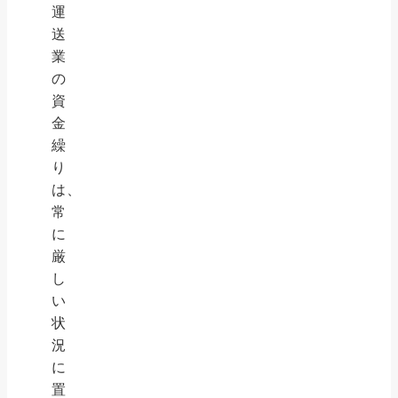
運
送
業
の
資
金
繰
り
は、
常
に
厳
し
い
状
況
に
置