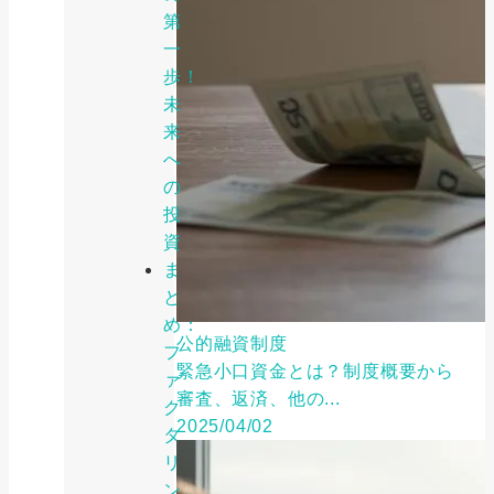
第
一
歩！
未
来
へ
の
投
資
ま
と
め：
公的融資制度
フ
緊急小口資金とは？制度概要から
ァ
審査、返済、他の...
ク
2025/04/02
タ
リ
ン