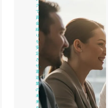
グ
で
資
金
繰
り
を
安
定
さ
せ、
運
送
業
の
未
来
を