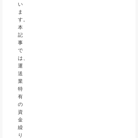
い
ま
す。
本
記
事
で
は、
運
送
業
特
有
の
資
金
繰
り