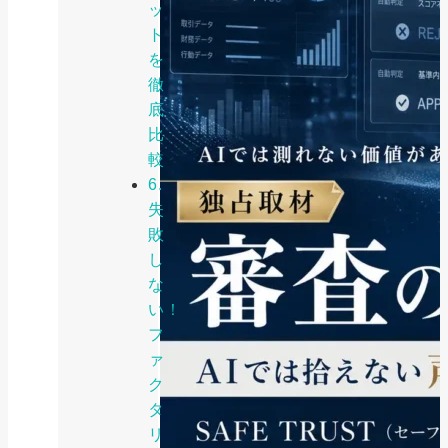
ッ
ト
を
徹
底
比
較
6.
失
敗
し
な
い！
フ
ァ
ク
タ
リ