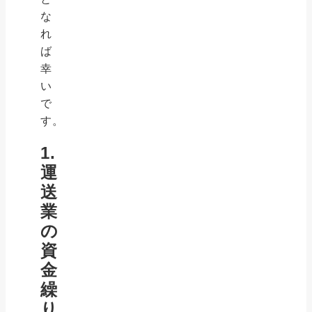
な
れ
ば
幸
い
で
す。
1.
運
送
業
の
資
金
繰
り、