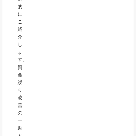
的
に
ご
紹
介
し
ま
す。
資
金
繰
り
改
善
の
一
助
と