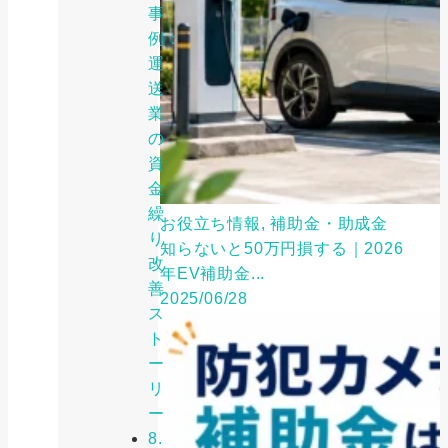
事
例：
運
送
業
の
資
金
繰
お役立ち情報, 補助金・助成金
り
知らないと50万円損する｜2026
改
年EV補助金...
善
2025/06/28
ス
ト
ー
リ
ー
8.