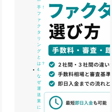
一
手！
フ
ァ
ク
タ
リ
ン
グ
と
は？
4.
な
ぜ
運
送
業
に