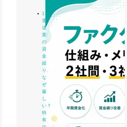
1.
運
送
業
の
資
金
繰
り、
な
ぜ
厳
し
い？
特
有
の