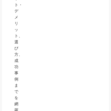
ト・
デ
メ
リ
ッ
ト、
選
び
方、
成
功
事
例
ま
で
を
網
羅