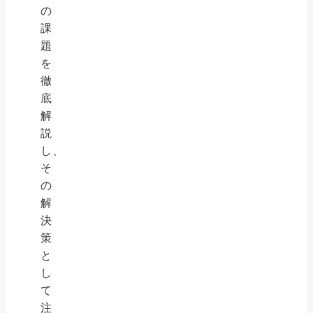
の
課
題
を
徹
底
解
説
し、
そ
の
解
決
策
と
し
て
注