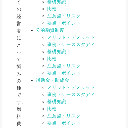
基礎知識
く
比較
の
注意点・リスク
経
要点・ポイント
営
公的融資制度
者
メリット・デメリット
に
事例・ケーススタディ
と
基礎知識
っ
比較
て
注意点・リスク
悩
要点・ポイント
み
補助金・助成金
の
メリット・デメリット
種
事例・ケーススタディ
で
基礎知識
す。
比較
燃
注意点・リスク
料
要点・ポイント
費