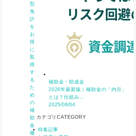
型
免
許
を
お
得
に
取
得
す
る
補助金・助成金
た
2026年最新版｜補助金の「内示」
め
とは？仕組み...
の
2025/08/04
補
カテゴリ
CATEGORY
助
金
特集記事
徹