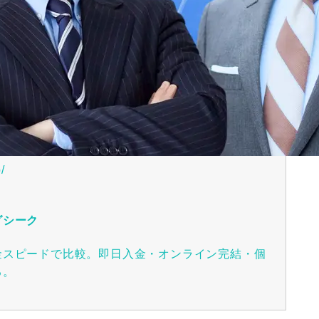
/
グシーク
金スピードで比較。即日入金・オンライン完結・個
る。