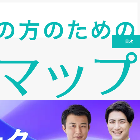
目次
ネクストワンの会社概要とサービスの特
徴
ネクストワンの申し込み方法と利用手順
ガイド
ネクストワンのメリット・デメリットを
解説
ネクストワンはどんな会社に向いてい
る？
質問Q&A｜利用前に知っておきたい疑問
を解消